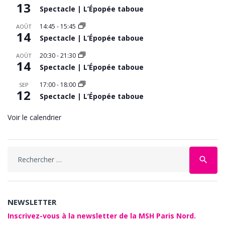
13
Spectacle | L’Épopée taboue
14:45
-
15:45
AOÛT
14
Spectacle | L’Épopée taboue
20:30
-
21:30
AOÛT
14
Spectacle | L’Épopée taboue
17:00
-
18:00
SEP
12
Spectacle | L’Épopée taboue
Voir le calendrier
Search
search
for:
NEWSLETTER
Inscrivez-vous à la newsletter de la MSH Paris Nord.