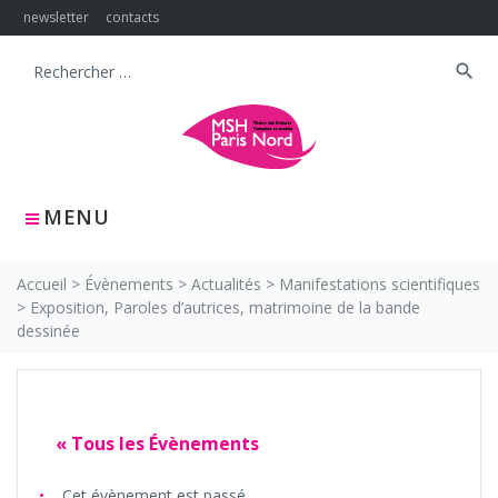
Skip
newsletter
contacts
to
content
search
Search
for:
MENU
Accueil
>
Évènements
>
Actualités
>
Manifestations scientifiques
>
Exposition, Paroles d’autrices, matrimoine de la bande
dessinée
« Tous les Évènements
Cet évènement est passé.