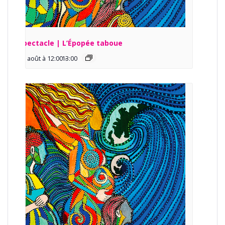
Spectacle | L’Épopée taboue
13 août à 12:00
13:00
-