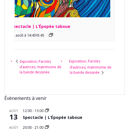
Spectacle | L’Épopée taboue
14 août à 14:45
15:45
-
Exposition, Paroles
Exposition, Paroles
d’autrices, matrimoine de
d’autrices, matrimoine de
la bande dessinée
la bande dessinée
Évènements à venir
12:00
-
13:00
AOÛT
13
Spectacle | L’Épopée taboue
20:00
-
21:00
AOÛT