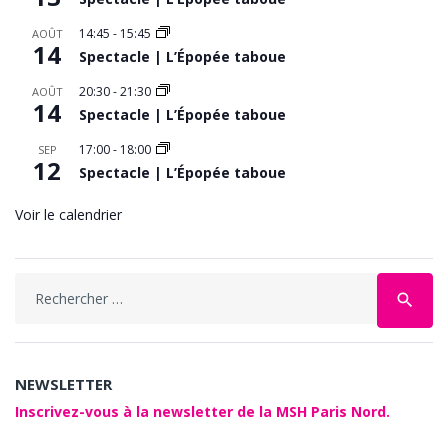
14:45
-
15:45
AOÛT
14
Spectacle | L’Épopée taboue
20:30
-
21:30
AOÛT
14
Spectacle | L’Épopée taboue
17:00
-
18:00
SEP
12
Spectacle | L’Épopée taboue
Voir le calendrier
Search
search
for:
NEWSLETTER
Inscrivez-vous à la newsletter de la MSH Paris Nord.