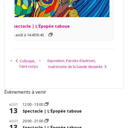
Spectacle | L’Épopée taboue
14 août à 14:45
15:45
-
Exposition, Paroles d’autrices,
Colloque,
Faire corps
matrimoine de la bande dessinée
Évènements à venir
12:00
-
13:00
AOÛT
13
Spectacle | L’Épopée taboue
20:00
-
21:00
AOÛT
13
Spectacle | L’Épopée taboue