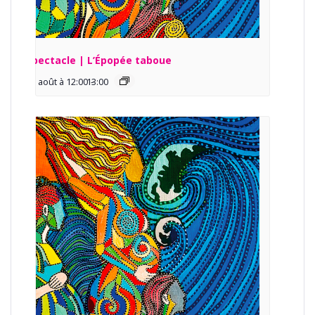
Spectacle | L’Épopée taboue
13 août à 12:00
13:00
-