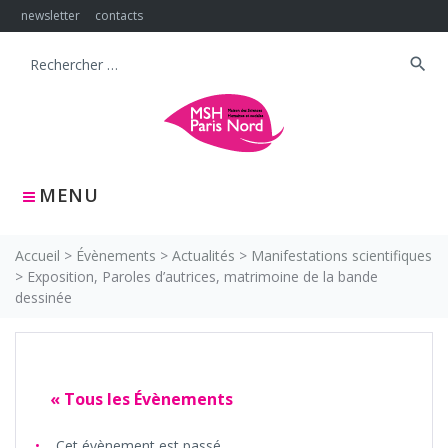
Skip
newsletter
contacts
to
content
search
Search
for:
MENU
Accueil
>
Évènements
>
Actualités
>
Manifestations scientifiques
>
Exposition, Paroles d’autrices, matrimoine de la bande
dessinée
« Tous les Évènements
Cet évènement est passé.