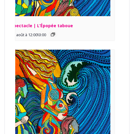
Spectacle | L’Épopée taboue
13 août à 12:00
13:00
-