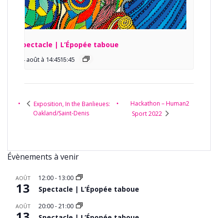
Spectacle | L’Épopée taboue
14 août à 14:45
15:45
-
Hackathon – Human2
Exposition, In the Banlieues:
Oakland/Saint-Denis
Sport 2022
Évènements à venir
12:00
-
13:00
AOÛT
13
Spectacle | L’Épopée taboue
20:00
-
21:00
AOÛT
13
Spectacle | L’Épopée taboue