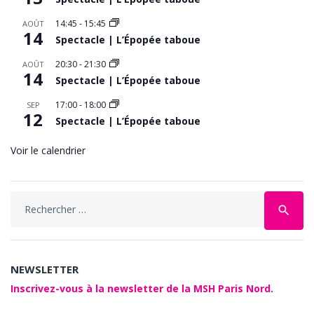
14:45
-
15:45
AOÛT
14
Spectacle | L’Épopée taboue
20:30
-
21:30
AOÛT
14
Spectacle | L’Épopée taboue
17:00
-
18:00
SEP
12
Spectacle | L’Épopée taboue
Voir le calendrier
Search
search
for:
NEWSLETTER
Inscrivez-vous à la newsletter de la MSH Paris Nord.