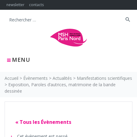
Skip
newsletter
contacts
to
content
search
Search
for:
MENU
Accueil
>
Évènements
>
Actualités
>
Manifestations scientifiques
>
Exposition, Paroles d’autrices, matrimoine de la bande
dessinée
« Tous les Évènements
Cet évènement est passé.