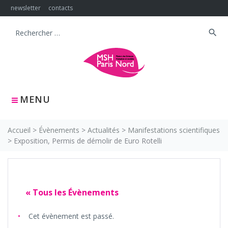
Skip
newsletter
contacts
to
content
search
Search
for:
MENU
Accueil
>
Évènements
>
Actualités
>
Manifestations scientifiques
>
Exposition, Permis de démolir de Euro Rotelli
« Tous les Évènements
Cet évènement est passé.