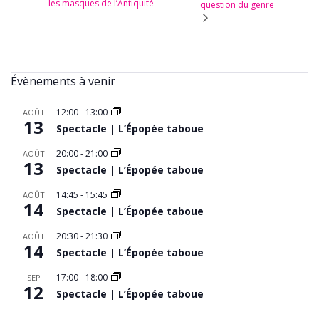
les masques de l’Antiquité
question du genre
Évènements à venir
12:00
-
13:00
AOÛT
13
Spectacle | L’Épopée taboue
20:00
-
21:00
AOÛT
13
Spectacle | L’Épopée taboue
14:45
-
15:45
AOÛT
14
Spectacle | L’Épopée taboue
20:30
-
21:30
AOÛT
14
Spectacle | L’Épopée taboue
17:00
-
18:00
SEP
12
Spectacle | L’Épopée taboue