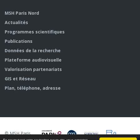
MSH Paris Nord
Actualités
Programmes scientifiques
Publications
Données de la recherche
Plateforme audiovisuelle
Valorisation partenariats
GIS et Réseau
Plan, téléphone, adresse
© MSH Paris
Nord
En poursuivant votre navigation sur ce site, vous acceptez