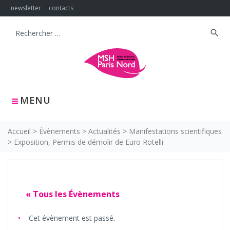
Skip
newsletter
contacts
to
content
search
Search
for:
MENU
Accueil
>
Évènements
>
Actualités
>
Manifestations scientifiques
>
Exposition, Permis de démolir de Euro Rotelli
« Tous les Évènements
Cet évènement est passé.