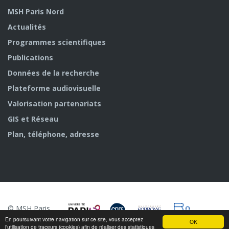
MSH Paris Nord
Actualités
Programmes scientifiques
Publications
Données de la recherche
Plateforme audiovisuelle
Valorisation partenariats
GIS et Réseau
Plan, téléphone, adresse
© MSH Paris
Nord
En poursuivant votre navigation sur ce site, vous acceptez
OK
l'utilisation de traceurs (cookies) afin de réaliser des statistiques