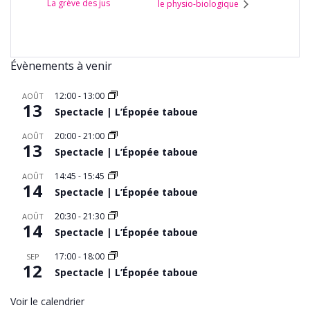
La grève des jus
le physio-biologique
Évènements à venir
12:00
-
13:00
AOÛT
13
Spectacle | L’Épopée taboue
20:00
-
21:00
AOÛT
13
Spectacle | L’Épopée taboue
14:45
-
15:45
AOÛT
14
Spectacle | L’Épopée taboue
20:30
-
21:30
AOÛT
14
Spectacle | L’Épopée taboue
17:00
-
18:00
SEP
12
Spectacle | L’Épopée taboue
Voir le calendrier