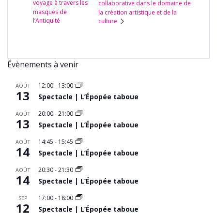
voyage à travers les
collaborative dans le domaine de
masques de
la création artistique et de la
l’Antiquité
culture
Évènements à venir
12:00
-
13:00
AOÛT
13
Spectacle | L’Épopée taboue
20:00
-
21:00
AOÛT
13
Spectacle | L’Épopée taboue
14:45
-
15:45
AOÛT
14
Spectacle | L’Épopée taboue
20:30
-
21:30
AOÛT
14
Spectacle | L’Épopée taboue
17:00
-
18:00
SEP
12
Spectacle | L’Épopée taboue