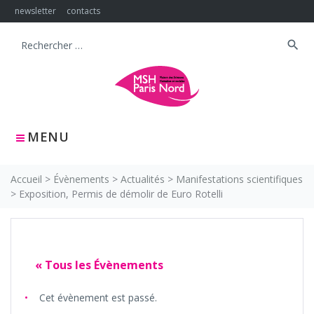
Skip
newsletter
contacts
to
content
search
Search
for:
MENU
Accueil
>
Évènements
>
Actualités
>
Manifestations scientifiques
>
Exposition, Permis de démolir de Euro Rotelli
« Tous les Évènements
Cet évènement est passé.