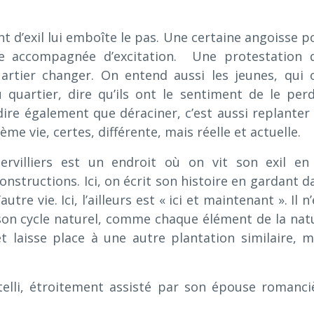
 d’exil lui emboîte le pas. Une certaine angoisse p
le accompagnée d’excitation. Une protestation 
rtier changer. On entend aussi les jeunes, qui 
u quartier, dire qu’ils ont le sentiment de le perd
ire également que déraciner, c’est aussi replanter 
me vie, certes, différente, mais réelle et actuelle.
ervilliers est un endroit où on vit son exil en
structions. Ici, on écrit son histoire en gardant d
tre vie. Ici, l’ailleurs est « ici et maintenant ». Il n
, son cycle naturel, comme chaque élément de la nat
et laisse place à une autre plantation similaire, m
otelli, étroitement assisté par son épouse romanci