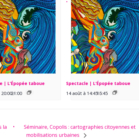
e | L’Épopée taboue
Spectacle | L’Épopée taboue
 20:00
21:00
-
14 août à 14:45
15:45
-
s la
Séminaire, Copolis : cartographies citoyennes et
mobilisations urbaines