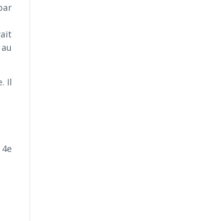
par
ait
 au
 Il
 4e