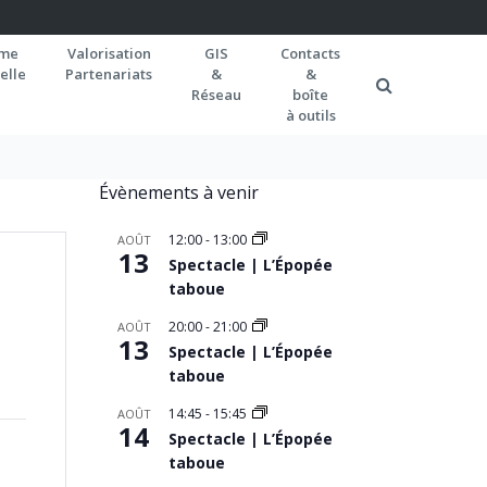
rme
Valorisation
GIS
Contacts
elle
Partenariats
&
&
Réseau
boîte
à outils
Évènements à venir
12:00
-
13:00
AOÛT
13
Spectacle | L’Épopée
taboue
20:00
-
21:00
AOÛT
13
Spectacle | L’Épopée
taboue
14:45
-
15:45
AOÛT
14
Spectacle | L’Épopée
taboue