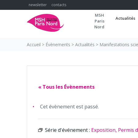
Skip
newsletter
contacts
to
MSH
content
Actualités
Paris
Nord
Accueil
>
Évènements
>
Actualités
>
Manifestations scie
« Tous les Évènements
Cet évènement est passé.
Série d'événement :
Exposition, Permis d