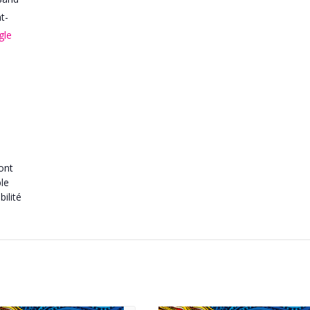
t-
gle
ront
ble
ilité