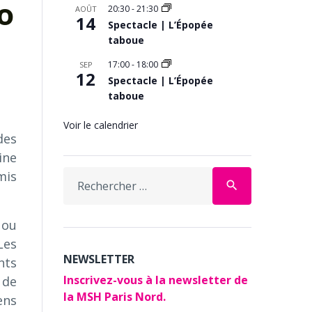
o
20:30
-
21:30
AOÛT
14
Spectacle | L’Épopée
taboue
17:00
-
18:00
SEP
12
Spectacle | L’Épopée
taboue
Voir le calendrier
des
ine
Search
mis
search
for:
 ou
Les
NEWSLETTER
nts
Inscrivez-vous à la newsletter de
 de
la MSH Paris Nord.
ens