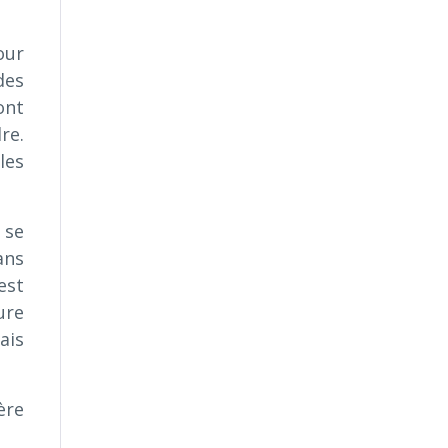
our
des
ont
re.
les
 se
ans
’est
ure
ais
ère