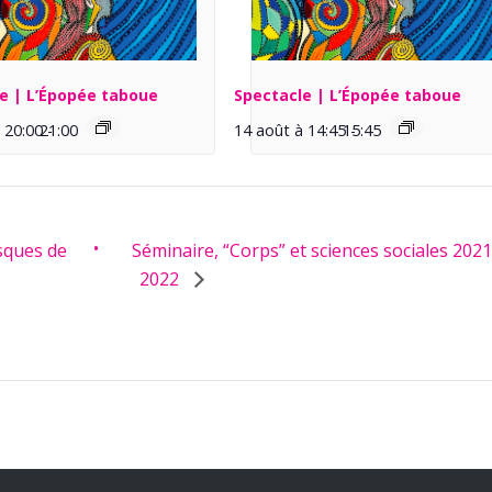
e | L’Épopée taboue
Spectacle | L’Épopée taboue
 20:00
21:00
-
14 août à 14:45
15:45
-
sques de
Séminaire, “Corps” et sciences sociales 2021
2022