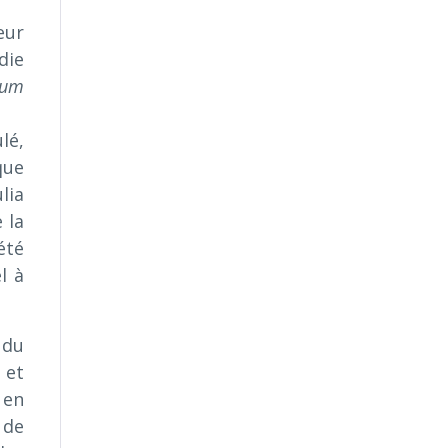
eur
die
cum
lé,
que
lia
 la
été
l à
 du
 et
 en
 de