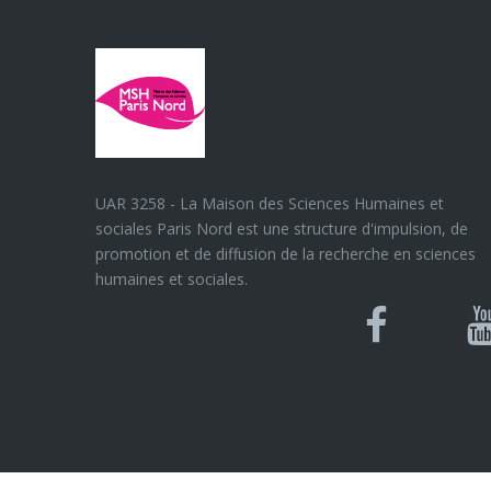
UAR 3258 - La Maison des Sciences Humaines et
sociales Paris Nord est une structure d'impulsion, de
promotion et de diffusion de la recherche en sciences
humaines et sociales.
Blues
Can
Facebook
Y
U