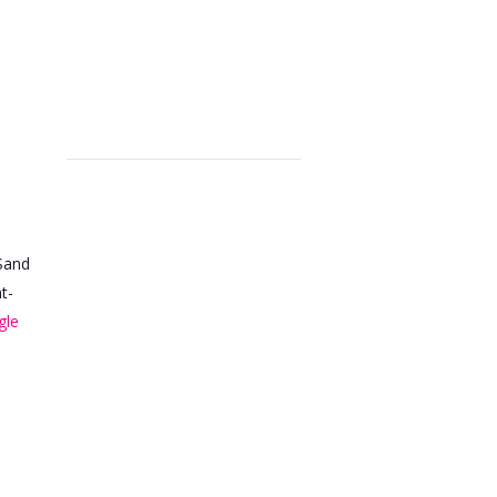
Sand
t-
gle