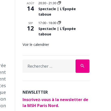
20:30
-
21:30
AOÛT
14
Spectacle | L’Épopée
taboue
17:00
-
18:00
SEP
12
Spectacle | L’Épopée
taboue
Voir le calendrier
Search
rée
search
for:
ent
ent
ces
que
NEWSLETTER
ion
Inscrivez-vous à la newsletter de
ion
la MSH Paris Nord.