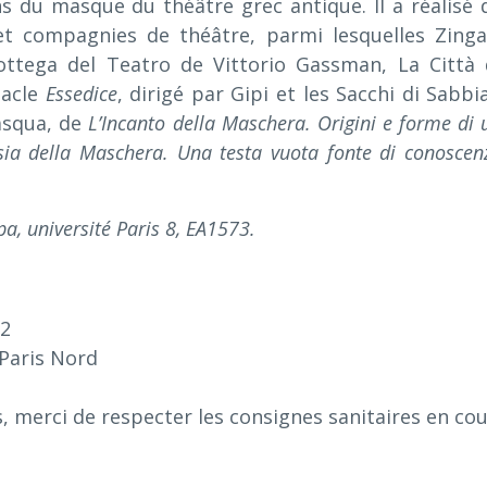
ns du masque du théâtre grec antique. Il a réalisé 
 compagnies de théâtre, parmi lesquelles Zinga
ottega del Teatro de Vittorio Gassman, La Città 
tacle
Essedice
, dirigé par Gipi et les Sacchi di Sabbia.
asqua, de
L’Incanto della Maschera.
Origini e forme di 
sia della Maschera.
Una testa vuota fonte di conoscen
a, université Paris 8, EA1573.
22
Paris Nord
s, merci de respecter les consignes sanitaires en co