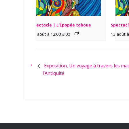
Spectacle | L’Épopée taboue
Spectacl
13 août à 12:00
13:00
-
13 août à
Exposition, Un voyage à travers les ma
l’Antiquité