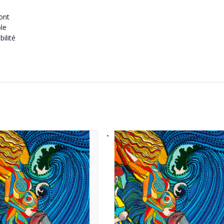
ront
ble
ilité