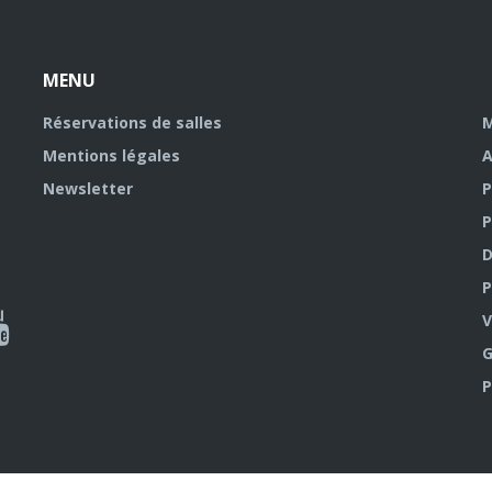
MENU
Réservations de salles
M
Mentions légales
A
Newsletter
P
P
D
P
ky
al
V
G
outube
P