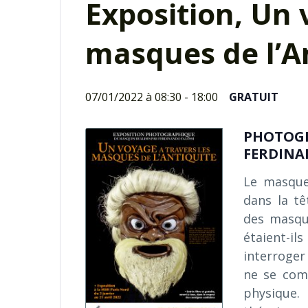
Exposition, Un 
masques de l’A
07/01/2022 à 08:30
-
18:00
GRATUIT
PHOTOGR
FERDINA
Le masque,
dans la tê
des masqu
étaient-il
interroger
ne se comp
physique. 