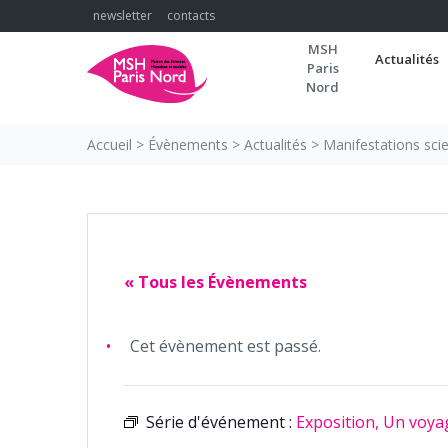
Skip
newsletter
contacts
to
MSH
content
Actualités
Paris
Nord
Accueil
>
Évènements
>
Actualités
>
Manifestations scie
« Tous les Évènements
Cet évènement est passé.
Série d'événement :
Exposition, Un voyag