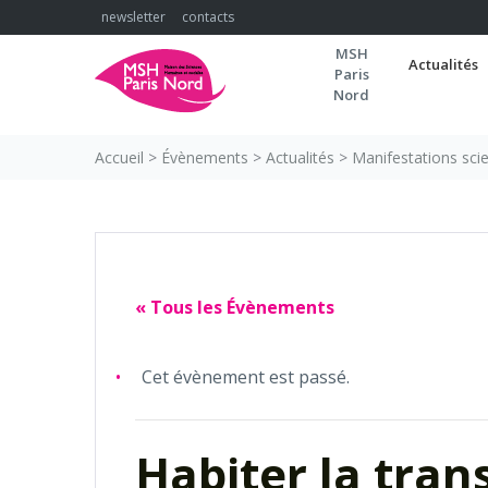
Skip
newsletter
contacts
to
MSH
content
Actualités
Paris
Nord
Accueil
>
Évènements
>
Actualités
>
Manifestations scie
« Tous les Évènements
Cet évènement est passé.
Habiter la tran