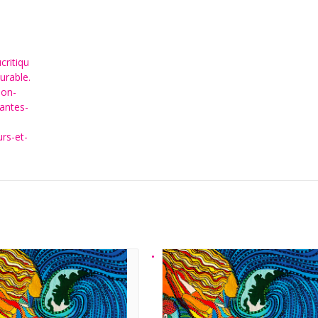
critiqu
rable.
ion-
tantes-
urs-et-