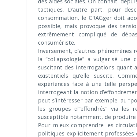
des aides sociales. On connaît, depuis
tactiques. D’autre part, pour des
consommation, le CRAGger doit adopt
possible, mais provoque des tension
extrêmement compliqué de dépasse
consumériste.
Inversement, d’autres phénomènes rel
la “collapsologie” a vulgarisé une 
suscitant des interrogations quant 
existentiels qu’elle suscite. Com
expériences face à une telle persp
interrogeant la notion d’effondremen
peut s’intéresser par exemple, au “p
les groupes d’“effondrés” via les r
susceptible notamment, de produire 
Pour mieux comprendre les circulati
politiques explicitement professées 