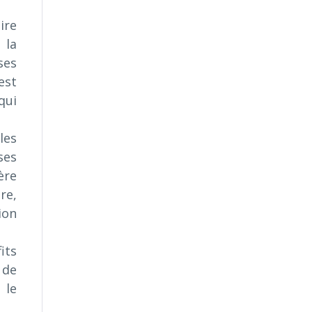
ire
 la
ses
est
qui
les
ses
ère
re,
ion
its
 de
 le