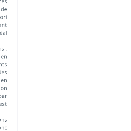
ces
 de
ori
ent
éal
si,
 en
nts
des
 en
 on
par
est
ons
onc