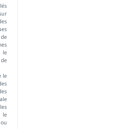
lés
sur
des
ues
 de
nes
 le
 de
 le
des
des
ale
les
 le
 ou