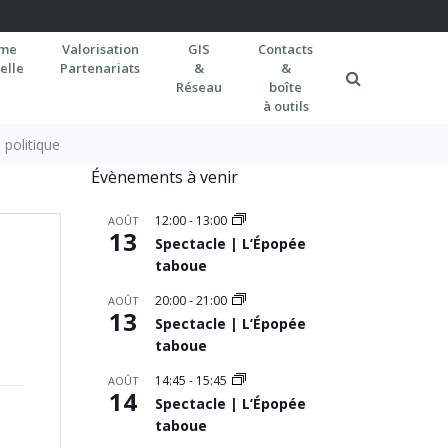
rme
Valorisation
GIS
Contacts
elle
Partenariats
&
&
Réseau
boîte
à outils
 politique
Évènements à venir
12:00
-
13:00
AOÛT
13
Spectacle | L’Épopée
taboue
20:00
-
21:00
AOÛT
13
Spectacle | L’Épopée
taboue
14:45
-
15:45
AOÛT
14
Spectacle | L’Épopée
taboue