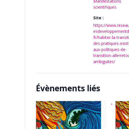
Manifestations
scientifiques
Site :
https://www.reseau
esdeveloppementdu
fr/habiter-la-transit
des-pratiques-exis
aux-politiques-de-
transition-allerreto
ambiguites/
Évènements liés