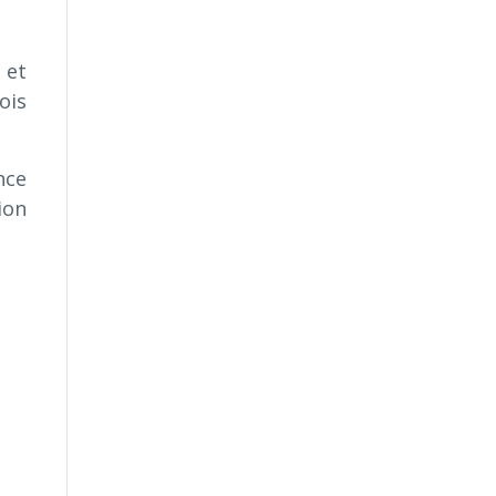
 et
ois
nce
ion