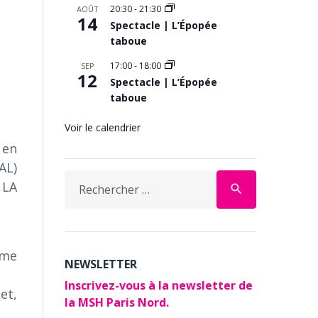
20:30
-
21:30
AOÛT
14
Spectacle | L’Épopée
taboue
17:00
-
18:00
SEP
12
Spectacle | L’Épopée
taboue
Voir le calendrier
 en
AL)
Search
 LA
search
for:
ôme
NEWSLETTER
Inscrivez-vous à la newsletter de
et,
la MSH Paris Nord.