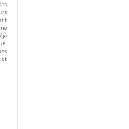
des
urs
ent
ime
éjà
ue,
ons
 et