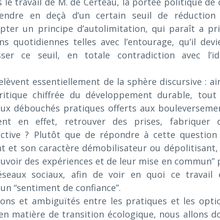
 le travail de M. de Certeau, la portée politique de 
cendre en deçà d’un certain seuil de réduction
er un principe d’autolimitation, qui paraît a pri
s quotidiennes telles avec l’entourage, qu’il devi
r ce seuil, en totale contradiction avec l’id
èvent essentiellement de la sphère discursive : ain
critique chiffrée du développement durable, tout
aux débouchés pratiques offerts aux bouleverseme
ment en effet, retrouver des prises, fabriquer 
ective ? Plutôt que de répondre à cette question
t et son caractère démobilisateur ou dépolitisant,
ouvoir des expériences et de leur mise en commun” 
éseaux sociaux, afin de voir en quoi ce travail 
un “sentiment de confiance”.
ons et ambiguïtés entre les pratiques et les opti
en matière de transition écologique, nous allons d