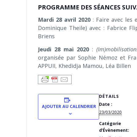
PROGRAMME DES SÉANCES SUI
Mardi 28 avril 2020
: Faire avec les 
Dominique Theile) avec : Fabrice Fl
Briens
Jeudi 28 mai 2020
:
(Im)mobilisatio
organisée par Sophie Némoz et Franç
APPUII, Khedidja Mamou, Léa Billen
DÉTAILS
Date :
AJOUTER AU CALENDRIER
23/03/2020
Catégorie
d’Évènement: