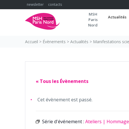
Skip
newsletter
contacts
to
MSH
content
Actualités
Paris
Nord
Accueil
>
Évènements
>
Actualités
>
Manifestations scie
« Tous les Évènements
Cet évènement est passé.
Série d'événement :
Ateliers | Hommage