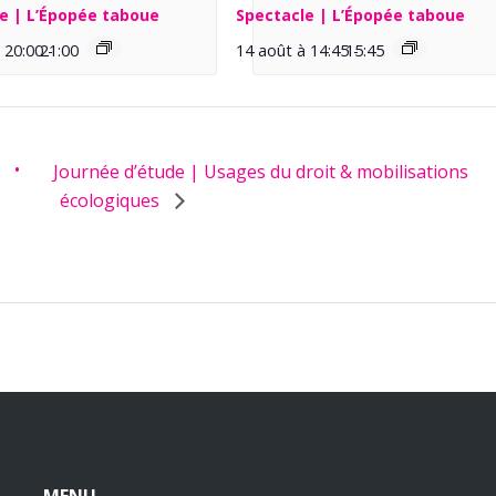
e | L’Épopée taboue
Spectacle | L’Épopée taboue
 20:00
21:00
-
14 août à 14:45
15:45
-
Journée d’étude | Usages du droit & mobilisations
écologiques
MENU