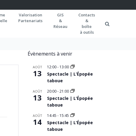
rme
Valorisation
GIS
Contacts
elle
Partenariats
&
&
Réseau
boîte
à outils
Évènements à venir
12:00
-
13:00
AOÛT
13
Spectacle | L’Épopée
taboue
20:00
-
21:00
AOÛT
13
Spectacle | L’Épopée
taboue
14:45
-
15:45
AOÛT
14
Spectacle | L’Épopée
taboue