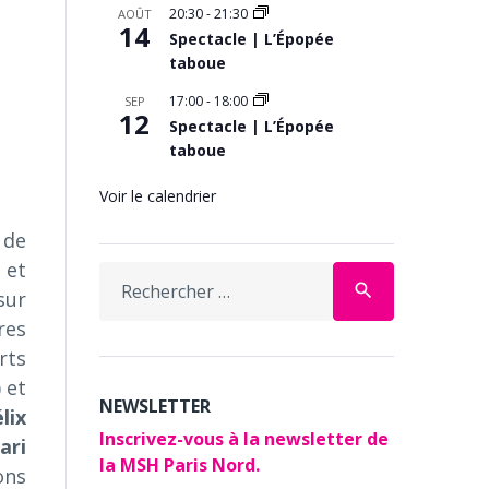
20:30
-
21:30
AOÛT
14
Spectacle | L’Épopée
taboue
17:00
-
18:00
SEP
12
Spectacle | L’Épopée
taboue
Voir le calendrier
 de
 et
Search
search
sur
for:
res
rts
) et
NEWSLETTER
lix
Inscrivez-vous à la newsletter de
ari
la MSH Paris Nord.
ons