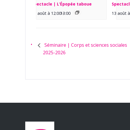
Spectacle | L’Épopée taboue
Spectacl
13 août à 12:00
13:00
-
13 août à
Séminaire | Corps et sciences sociales
2025-2026