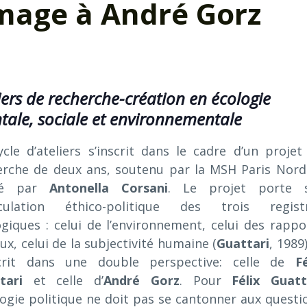
mage à André Gorz
iers de recherche-création en écologie
tale, sociale et environnementale
ycle d’ateliers s’inscrit dans le cadre d’un projet
erche de deux ans, soutenu par la MSH Paris Nord
igé par
Antonella
Corsani
. Le projet porte 
ticulation éthico-politique des trois regist
ogiques : celui de l’environnement, celui des rappo
ux, celui de la subjectivité humaine (
Guattari
, 1989
scrit dans une double perspective: celle de
Fé
tari
et celle d’
André
Gorz
. Pour
Félix Guatt
logie politique ne doit pas se cantonner aux questi