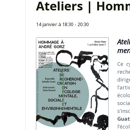
Ateliers | Hom
14 janvier à 18:30
-
20:30
Atel
men
Ce c
rech
dir
l’ar
écol
socia
s’in
Guat
l’éco