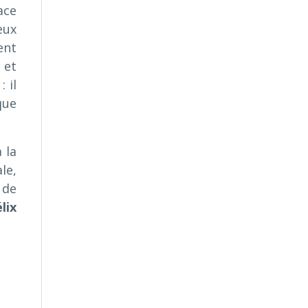
ace
eux
nt
 et
 il
que
 la
le,
 de
lix