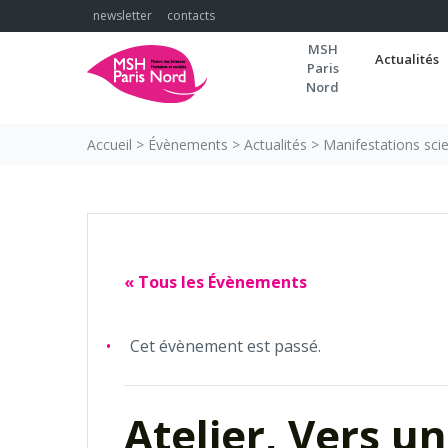
Skip
newsletter
contacts
to
MSH
content
Actualités
Paris
Nord
Accueil
>
Évènements
>
Actualités
>
Manifestations scie
« Tous les Évènements
Cet évènement est passé.
Atelier, Vers u