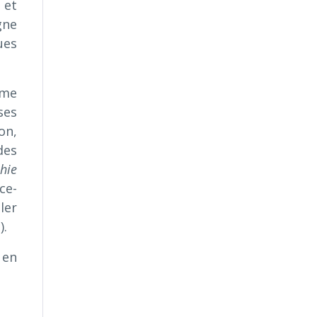
 et
gne
ues
ème
ses
on,
des
hie
ce-
ler
).
 en