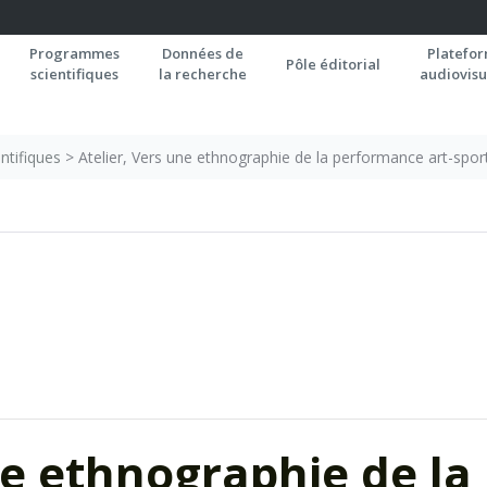
Programmes
Données de
Platefo
Pôle éditorial
scientifiques
la recherche
audiovisu
ntifiques
>
Atelier, Vers une ethnographie de la performance art-sport 
ne ethnographie de la