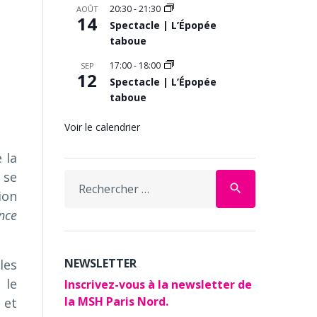
20:30
-
21:30
AOÛT
14
Spectacle | L’Épopée
taboue
17:00
-
18:00
SEP
12
Spectacle | L’Épopée
taboue
Voir le calendrier
 la
 se
Search
search
for:
ion
nce
NEWSLETTER
les
 le
Inscrivez-vous à la newsletter de
la MSH Paris Nord.
 et