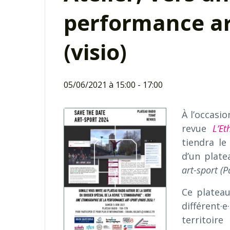
performance art
(visio)
05/06/2021 à 15:00
-
17:00
À l’occasio
revue
L’Et
tiendra le
d’un plate
art-sport (P
Ce plateau
différent·
territoir