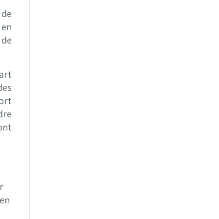
 de
 en
 de
art
des
ort
dre
ont
r
 en