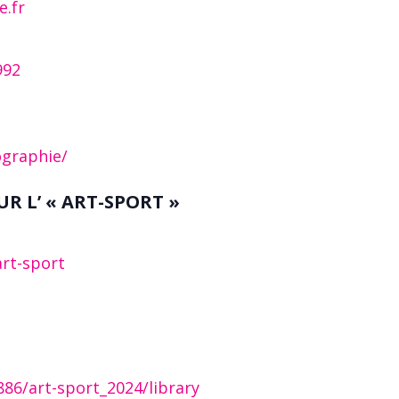
e.fr
992
ographie/
UR L’ « ART-SPORT »
art-sport
86/art-sport_2024/library