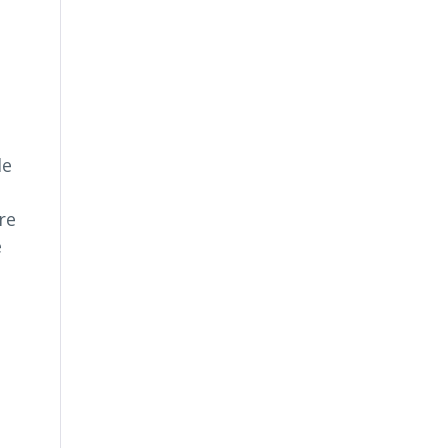
,
le
re
e