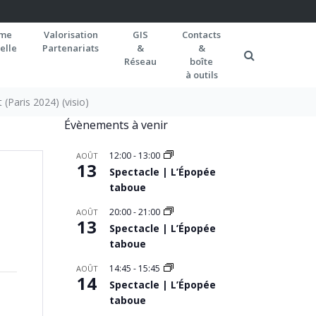
rme
Valorisation
GIS
Contacts
elle
Partenariats
&
&
Réseau
boîte
à outils
(Paris 2024) (visio)
Évènements à venir
12:00
-
13:00
AOÛT
13
Spectacle | L’Épopée
taboue
20:00
-
21:00
AOÛT
13
Spectacle | L’Épopée
taboue
14:45
-
15:45
AOÛT
14
Spectacle | L’Épopée
taboue