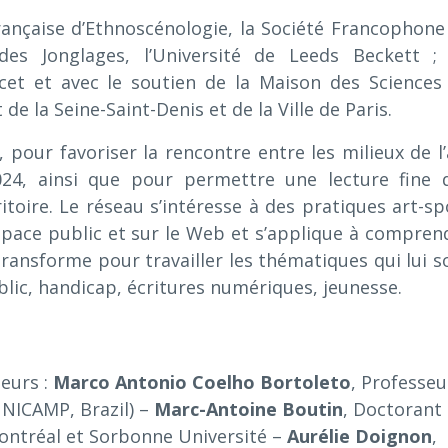
ançaise d’Ethnoscénologie, la Société Francophone
des Jonglages, l’Université de Leeds Beckett ;
et et avec le soutien de la Maison des Sciences
 la Seine-Saint-Denis et de la Ville de Paris.
our favoriser la rencontre entre les milieux de l’
024, ainsi que pour permettre une lecture fine 
itoire. Le réseau s’intéresse à des pratiques art-sp
space public et sur le Web et s’applique à compren
 transforme pour travailler les thématiques qui lui s
blic, handicap, écritures numériques, jeunesse.
heurs :
Marco Antonio Coelho Bortoleto
, Professeu
UNICAMP, Brazil) –
Marc-Antoine Boutin
, Doctorant
ontréal et Sorbonne Université –
Aurélie Doignon
,