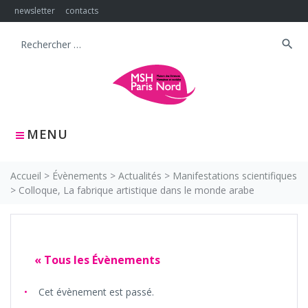
Skip
newsletter
contacts
to
content
search
Search
for:
MENU
Accueil
>
Évènements
>
Actualités
>
Manifestations scientifiques
>
Colloque, La fabrique artistique dans le monde arabe
« Tous les Évènements
Cet évènement est passé.