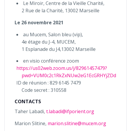
Le Miroir, Centre de la Vieille Charité,
2 Rue de la Charité, 13002 Marseille
Le 26 novembre 2021
au Mucem, Salon bleu (vip),
4e étage du J-4, MUCEM,
1 Esplanade du J4,13002 Marseille
en visio conférence zoom
https://us02web.zoom.us/j/82961457479?
pwd=VUM0c2c1RkZxNUw2eG1EcGRHYjZDdz09
ID de réunion : 829 6145 7479
Code secret : 310558
CONTACTS
Taher Labadi,
t.labadi@ifporient.org
Marion Slitine,
marion.slitine@mucem.org