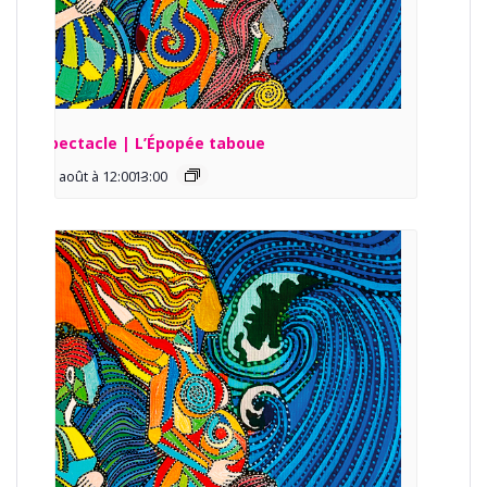
Spectacle | L’Épopée taboue
13 août à 12:00
13:00
-