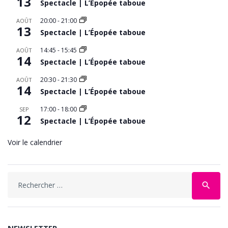
13
Spectacle | L’Épopée taboue
20:00
-
21:00
AOÛT
13
Spectacle | L’Épopée taboue
14:45
-
15:45
AOÛT
14
Spectacle | L’Épopée taboue
20:30
-
21:30
AOÛT
14
Spectacle | L’Épopée taboue
17:00
-
18:00
SEP
12
Spectacle | L’Épopée taboue
Voir le calendrier
Search
search
for: