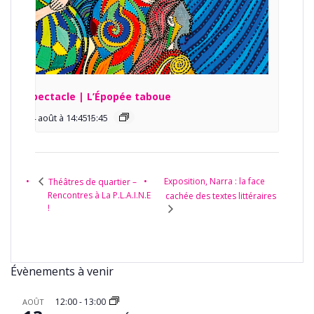
Spectacle | L’Épopée taboue
14 août à 14:45
15:45
-
Exposition, Narra : la face
Théâtres de quartier –
Rencontres à La P.L.A.I.N.E
cachée des textes littéraires
!
Évènements à venir
12:00
-
13:00
AOÛT