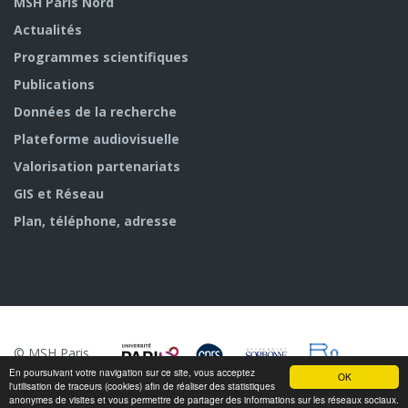
MSH Paris Nord
Actualités
Programmes scientifiques
Publications
Données de la recherche
Plateforme audiovisuelle
Valorisation partenariats
GIS et Réseau
Plan, téléphone, adresse
© MSH Paris
Nord
En poursuivant votre navigation sur ce site, vous acceptez
OK
l'utilisation de traceurs (cookies) afin de réaliser des statistiques
anonymes de visites et vous permettre de partager des informations sur les réseaux sociaux.
n/a