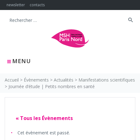
Skip
newsletter
contacts
to
content
search
Search
for:
MENU
Accueil
>
Évènements
>
Actualités
>
Manifestations scientifiques
>
Journée d’étude | Petits nombres en santé
« Tous les Évènements
Cet évènement est passé.