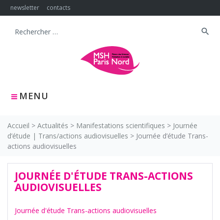
Skip
newsletter
contacts
to
content
search
Search
for:
MENU
Accueil
>
Actualités
>
Manifestations scientifiques
>
Journée
d’étude | Trans/actions audiovisuelles
>
Journée d’étude Trans-
actions audiovisuelles
JOURNÉE D'ÉTUDE TRANS-ACTIONS
AUDIOVISUELLES
Journée d'étude Trans-actions audiovisuelles