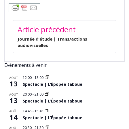
NAVIGATION
Article précédent
DE
L’ARTICLE
Journée d’étude | Trans/actions
audiovisuelles
Évènements à venir
12:00
-
13:00
AOÛT
13
Spectacle | L’Épopée taboue
20:00
-
21:00
AOÛT
13
Spectacle | L’Épopée taboue
14:45
-
15:45
AOÛT
14
Spectacle | L’Épopée taboue
20:30
-
21:30
AOÛT