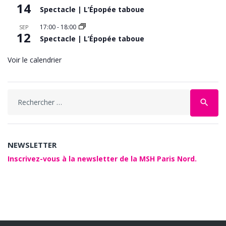
14
Spectacle | L’Épopée taboue
17:00
-
18:00
SEP
12
Spectacle | L’Épopée taboue
Voir le calendrier
Search
search
for:
NEWSLETTER
Inscrivez-vous à la newsletter de la MSH Paris Nord.