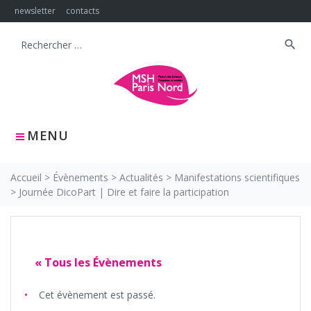
Skip
newsletter
contacts
to
content
search
Search
for:
MENU
Accueil
>
Évènements
>
Actualités
>
Manifestations scientifiques
>
Journée DicoPart | Dire et faire la participation
« Tous les Évènements
Cet évènement est passé.