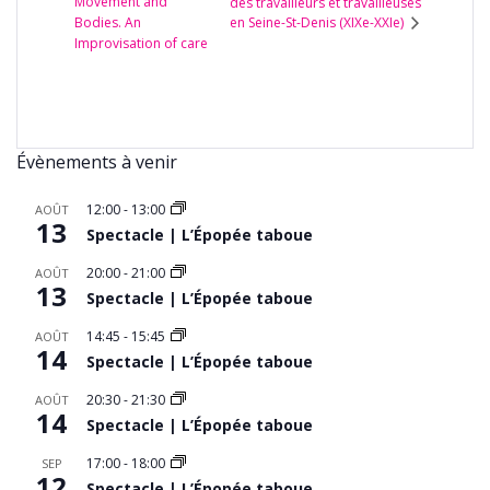
Movement and
des travailleurs et travailleuses
Bodies. An
en Seine-St-Denis (XIXe-XXIe)
Improvisation of care
Évènements à venir
12:00
-
13:00
AOÛT
13
Spectacle | L’Épopée taboue
20:00
-
21:00
AOÛT
13
Spectacle | L’Épopée taboue
14:45
-
15:45
AOÛT
14
Spectacle | L’Épopée taboue
20:30
-
21:30
AOÛT
14
Spectacle | L’Épopée taboue
17:00
-
18:00
SEP
12
Spectacle | L’Épopée taboue