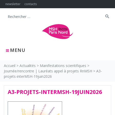
Skip
newsletter
contacts
to
content
search
Search
for:
MENU
Accueil
>
Actualités
>
Manifestations scientifiques
>
Journée/rencontre | Lauréats appel à projets RnMSH
>
A3-
projets-interMSH-19juin2026
A3-PROJETS-INTERMSH-19JUIN2026