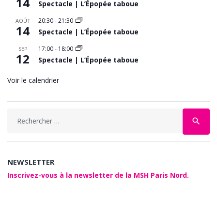
14
Spectacle | L’Épopée taboue
20:30
-
21:30
AOÛT
14
Spectacle | L’Épopée taboue
17:00
-
18:00
SEP
12
Spectacle | L’Épopée taboue
Voir le calendrier
Search
search
for:
NEWSLETTER
Inscrivez-vous à la newsletter de la MSH Paris Nord.