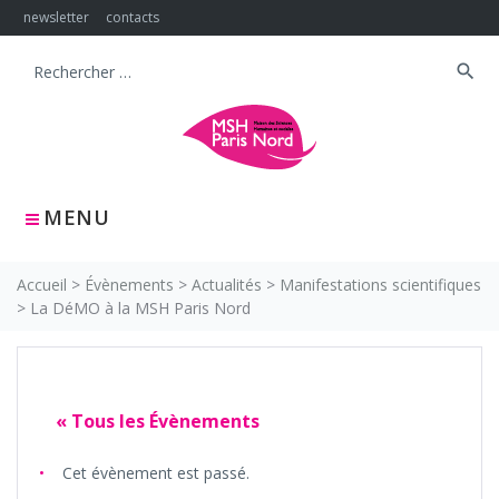
Skip
newsletter
contacts
to
content
search
Search
for:
MENU
Accueil
>
Évènements
>
Actualités
>
Manifestations scientifiques
>
La DéMO à la MSH Paris Nord
« Tous les Évènements
Cet évènement est passé.