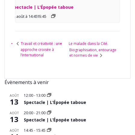
Spectacle | L’Épopée taboue
14 août à 14:45
15:45
-
Le malade dans la Cité.
Travail et créativité : une
approche croisée à
Biographisation, entourage
l’international
et normes de vie
Évènements à venir
12:00
-
13:00
AOÛT
13
Spectacle | L’Épopée taboue
20:00
-
21:00
AOÛT
13
Spectacle | L’Épopée taboue
14:45
-
15:45
AOÛT