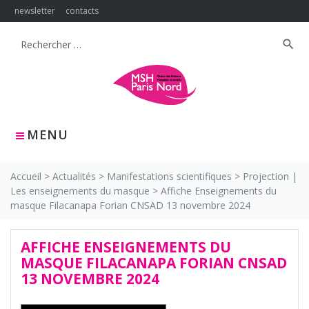
Skip
newsletter
contacts
to
content
search
Search
for:
MENU
Accueil
>
Actualités
>
Manifestations scientifiques
>
Projection |
Les enseignements du masque
>
Affiche Enseignements du
masque Filacanapa Forian CNSAD 13 novembre 2024
AFFICHE ENSEIGNEMENTS DU
MASQUE FILACANAPA FORIAN CNSAD
13 NOVEMBRE 2024