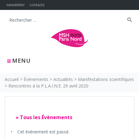
Skip
newsletter
contacts
to
content
search
Search
for:
MENU
Accueil
>
Évènements
>
Actualités
>
Manifestations scientifiques
>
Rencontres à la P.L.A.I.N.E. 29 avril 2020
« Tous les Évènements
Cet évènement est passé.