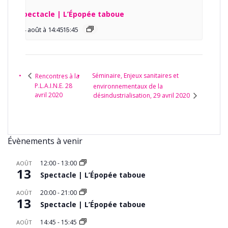
Spectacle | L’Épopée taboue
14 août à 14:45
15:45
-
Séminaire, Enjeux sanitaires et
Rencontres à la
P.L.A.I.N.E. 28
environnementaux de la
avril 2020
désindustrialisation, 29 avril 2020
Évènements à venir
12:00
-
13:00
AOÛT
13
Spectacle | L’Épopée taboue
20:00
-
21:00
AOÛT
13
Spectacle | L’Épopée taboue
14:45
-
15:45
AOÛT