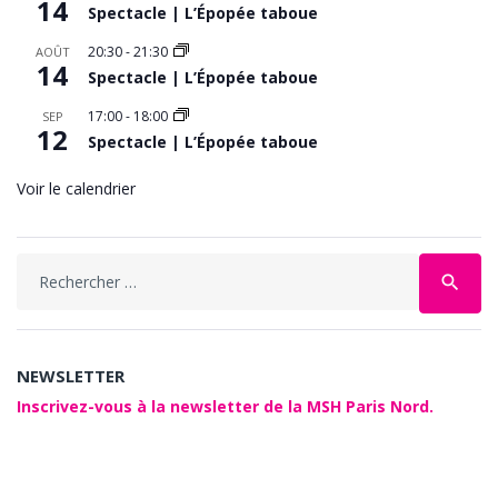
14
Spectacle | L’Épopée taboue
20:30
-
21:30
AOÛT
14
Spectacle | L’Épopée taboue
17:00
-
18:00
SEP
12
Spectacle | L’Épopée taboue
Voir le calendrier
Search
search
for:
NEWSLETTER
Inscrivez-vous à la newsletter de la MSH Paris Nord.