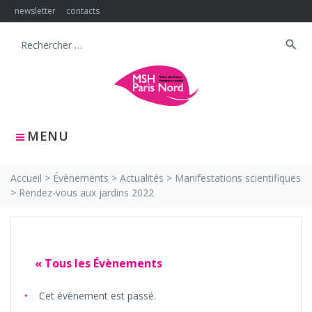
Skip
newsletter
contacts
to
content
search
Search
for:
MENU
Accueil
>
Évènements
>
Actualités
>
Manifestations scientifiques
>
Rendez-vous aux jardins 2022
« Tous les Évènements
Cet évènement est passé.