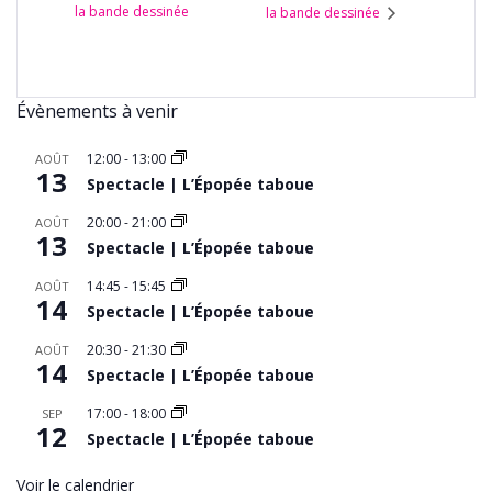
la bande dessinée
la bande dessinée
Évènements à venir
12:00
-
13:00
AOÛT
13
Spectacle | L’Épopée taboue
20:00
-
21:00
AOÛT
13
Spectacle | L’Épopée taboue
14:45
-
15:45
AOÛT
14
Spectacle | L’Épopée taboue
20:30
-
21:30
AOÛT
14
Spectacle | L’Épopée taboue
17:00
-
18:00
SEP
12
Spectacle | L’Épopée taboue
Voir le calendrier