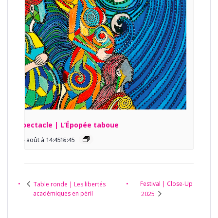
Spectacle | L’Épopée taboue
14 août à 14:45
15:45
-
Festival | Close-Up
Table ronde | Les libertés
académiques en péril
2025