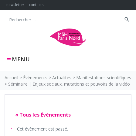
Skip
newsletter
contacts
to
content
search
Search
for:
MENU
Accueil
>
Évènements
>
Actualités
>
Manifestations scientifiques
>
Séminaire | Enjeux sociaux, mutations et pouvoirs de la vidéo
« Tous les Évènements
Cet évènement est passé.