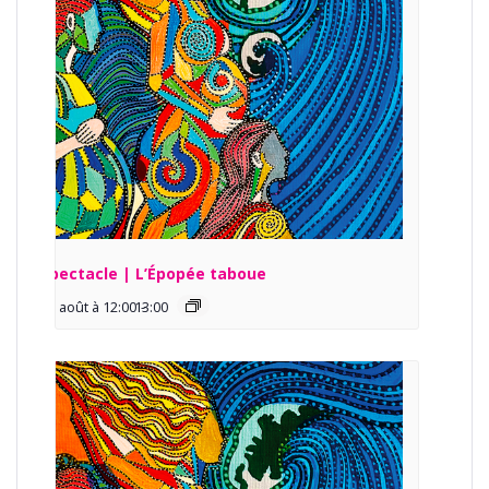
Spectacle | L’Épopée taboue
13 août à 12:00
13:00
-