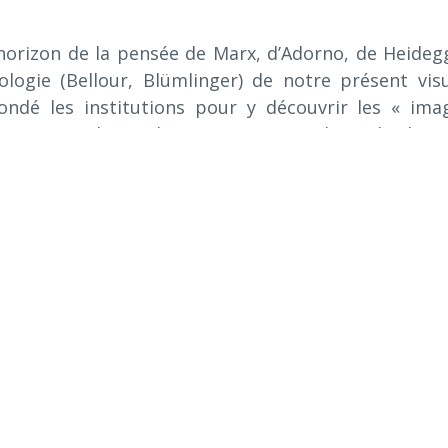
’horizon de la pensée de Marx, d’Adorno, de Heideg
ologie (Bellour, Blümlinger) de notre présent visu
ndé les institutions pour y découvrir les « ima
er et qui pilotent le comportement des individus ;
dit Deleuze à propos des « sociétés de contrôle ».
lle les images produites par le monde d’aujourd’hu
, images de synthèse, vidéosurveillance, image
l explore ainsi divers milieux sociaux, l’usine, la pris
ance, mais aussi le sport et l’architecture…
ces images provenant de sources hétérogènes, c’est 
e
cle dernier et du début du XXI
que nous offre l’œuv
diatisation et le rôle des images opératoires (gue
ale, Révolution roumaine, chute du mur de Berl
rielle et technique, aussi bien l’histoire du travail 
 histoire des images, celles des médias, les images