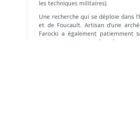
les techniques militaires).
Une recherche qui se déploie dans l
et de Foucault. Artisan d’une arché
Farocki a également patiemment so
opératoires » qui les font fonctionn
rencontre alors Foucault et ce qu’en 
Grâce à ses fouilles, Farocki recuei
photographies, images d’archives
militaire, cinéma et jeux vidéo, etc. I
la communication, le marketing, la fin
En tissant les unes avec les autres 
lecture critique de l’histoire du siè
Une histoire des évènements, leur mé
du Vietnam, Seconde Guerre mondi
guerre du Golfe…), une histoire indust
l’histoire militaire, et bien sûr une