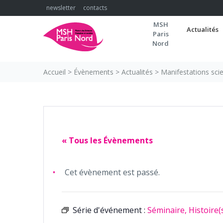
Skip
newsletter
contacts
to
MSH
content
Actualités
Paris
Nord
Accueil
>
Évènements
>
Actualités
>
Manifestations scie
« Tous les Évènements
Cet évènement est passé.
Série d'événement :
Séminaire, Histoire(s)