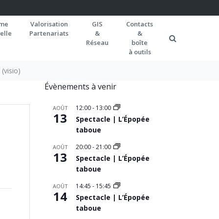
rme
Valorisation
GIS
Contacts
elle
Partenariats
&
&
Réseau
boîte
à outils
 (visio)
Évènements à venir
12:00
-
13:00
AOÛT
13
Spectacle | L’Épopée
taboue
20:00
-
21:00
AOÛT
13
Spectacle | L’Épopée
taboue
14:45
-
15:45
AOÛT
14
Spectacle | L’Épopée
taboue