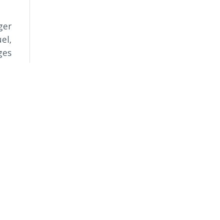
ger
el,
ges
 on
i :
rie
on,
une
re.
rre
in,
que
 de