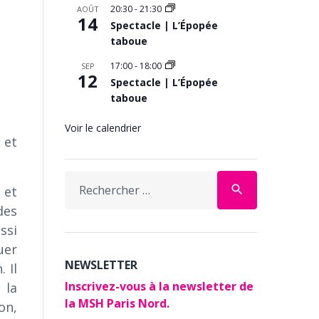
20:30
-
21:30
AOÛT
14
Spectacle | L’Épopée
taboue
17:00
-
18:00
SEP
12
Spectacle | L’Épopée
taboue
Voir le calendrier
 et
Search
search
 et
for:
des
ssi
uer
NEWSLETTER
 Il
Inscrivez-vous à la newsletter de
 la
la MSH Paris Nord.
on,