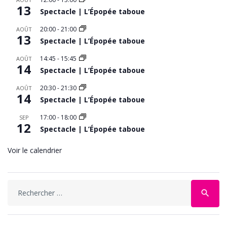
13
Spectacle | L’Épopée taboue
20:00
-
21:00
AOÛT
13
Spectacle | L’Épopée taboue
14:45
-
15:45
AOÛT
14
Spectacle | L’Épopée taboue
20:30
-
21:30
AOÛT
14
Spectacle | L’Épopée taboue
17:00
-
18:00
SEP
12
Spectacle | L’Épopée taboue
Voir le calendrier
Search
search
for: