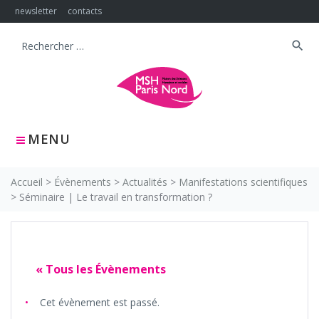
Skip
newsletter
contacts
to
content
search
Search
for:
MENU
Accueil
>
Évènements
>
Actualités
>
Manifestations scientifiques
>
Séminaire | Le travail en transformation ?
« Tous les Évènements
Cet évènement est passé.