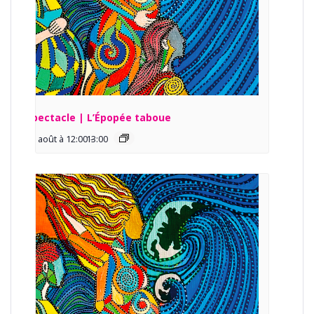
Spectacle | L’Épopée taboue
13 août à 12:00
13:00
-