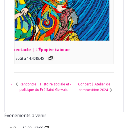
Spectacle | L’Épopée taboue
14 août à 14:45
15:45
-
Concert | Atelier de
Rencontre | Histoire sociale et
politique du Pré Saint-Gervais
composition 2024
Évènements à venir
12:00
-
13:00
AOÛT