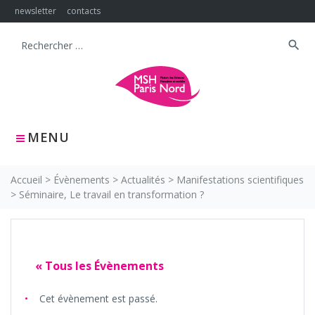
Skip
newsletter
contacts
to
content
search
Search
for:
MENU
Accueil
>
Évènements
>
Actualités
>
Manifestations scientifiques
>
Séminaire, Le travail en transformation ?
« Tous les Évènements
Cet évènement est passé.