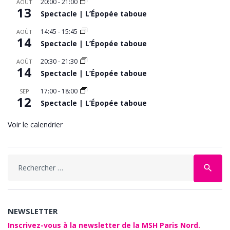
20:00
-
21:00
AOÛT
13
Spectacle | L’Épopée taboue
14:45
-
15:45
AOÛT
14
Spectacle | L’Épopée taboue
20:30
-
21:30
AOÛT
14
Spectacle | L’Épopée taboue
17:00
-
18:00
SEP
12
Spectacle | L’Épopée taboue
Voir le calendrier
Search
search
for:
NEWSLETTER
Inscrivez-vous à la newsletter de la MSH Paris Nord.