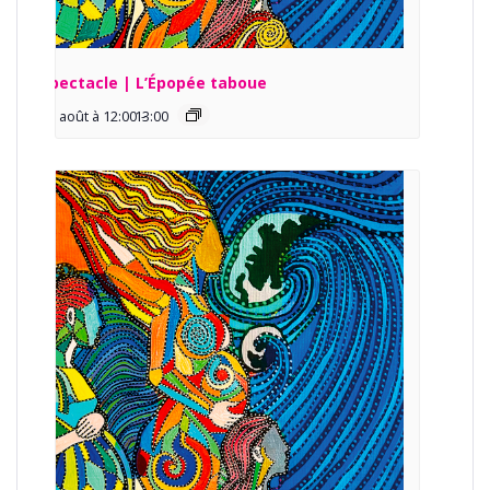
Spectacle | L’Épopée taboue
13 août à 12:00
13:00
-