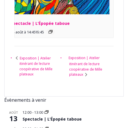
Spectacle | L’Épopée taboue
14 août à 14:45
15:45
-
Exposition | Atelier
Exposition | Atelier
itinérant de lecture
itinérant de lecture
coopérative de Mille
coopérative de Mille
plateaux
plateaux
Évènements à venir
12:00
-
13:00
AOÛT
13
Spectacle | L’Épopée taboue