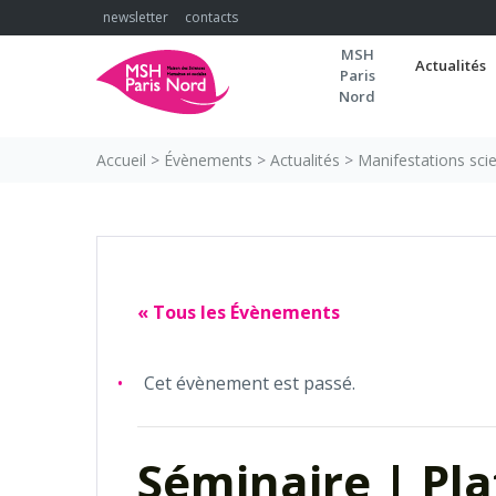
Skip
newsletter
contacts
to
MSH
content
Actualités
Paris
Nord
Accueil
>
Évènements
>
Actualités
>
Manifestations scie
« Tous les Évènements
Cet évènement est passé.
Séminaire | Pl