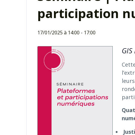
participation 
17/01/2025 à 14:00
-
17:00
GIS 
Cett
l’ex
leurs
ron
parti
Quat
numé
Just