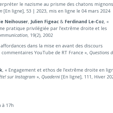
terpréter le nazisme au prisme des chatons mignons
n
[En ligne], 53 | 2023, mis en ligne le 04 mars 2024
ie
Neihouser
,
Julien
Figeac
&
Ferdinand
Le-Coz
, «
 pratique privilégiée par l’extrême droite et les
communication
, 19(2), 2002
s affordances dans la mise en avant des discours
es commentaires YouTube de RT France »,
Questions 
k
, « Engagement et ethos de l’extrême droite en lign
te! sur Instagram
»,
Quaderni
[En ligne], 111, Hiver 20
h à 17h