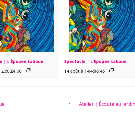
e | L’Épopée taboue
Spectacle | L’Épopée taboue
 20:00
21:00
-
14 août à 14:45
15:45
-
ue
Atelier | Écoute au jardi