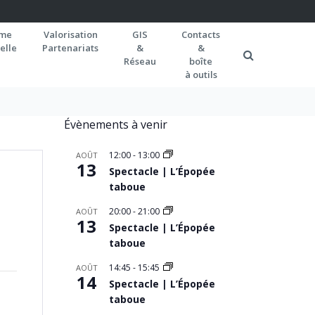
rme
Valorisation
GIS
Contacts
elle
Partenariats
&
&
Réseau
boîte
à outils
Évènements à venir
12:00
-
13:00
AOÛT
13
Spectacle | L’Épopée
taboue
20:00
-
21:00
AOÛT
13
Spectacle | L’Épopée
taboue
14:45
-
15:45
AOÛT
14
Spectacle | L’Épopée
taboue