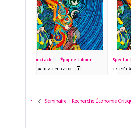
Spectacle | L’Épopée taboue
Spectacl
13 août à 12:00
13:00
-
13 août à
Séminaire | Recherche Économie Critiq