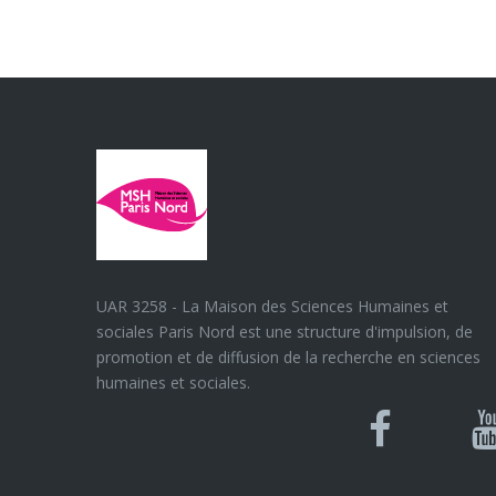
UAR 3258 - La Maison des Sciences Humaines et
sociales Paris Nord est une structure d'impulsion, de
promotion et de diffusion de la recherche en sciences
humaines et sociales.
Blues
Can
Facebook
Y
U