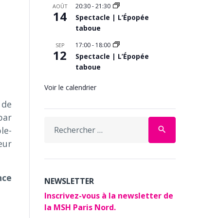
20:30
-
21:30
AOÛT
14
Spectacle | L’Épopée
taboue
17:00
-
18:00
SEP
12
Spectacle | L’Épopée
taboue
Voir le calendrier
 de
par
Search
le-
search
for:
eur
nce
NEWSLETTER
Inscrivez-vous à la newsletter de
la MSH Paris Nord.