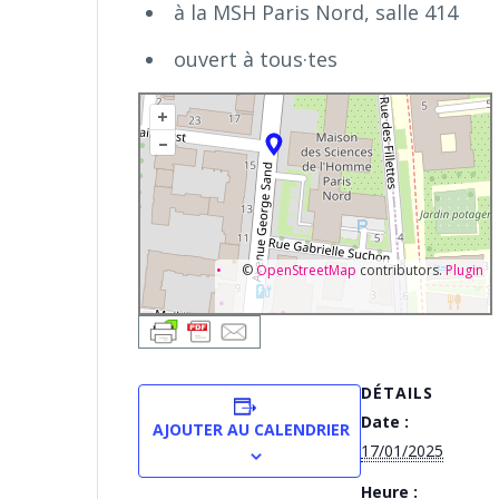
à la MSH Paris Nord, salle 414
ouvert à tous·tes
+
–
©
OpenStreetMap
contributors.
Plugin
DÉTAILS
Date :
AJOUTER AU CALENDRIER
17/01/2025
Heure :