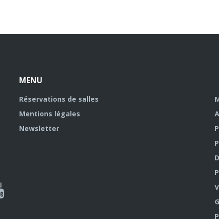
MENU
Réservations de salles
M
Mentions légales
A
Newsletter
P
P
D
P
ky
al
V
G
outube
P