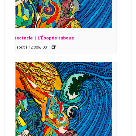
Spectacle | L’Épopée taboue
13 août à 12:00
13:00
-