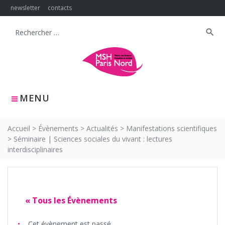
Skip
newsletter
contacts
to
content
search
Search
for:
MENU
Accueil
>
Évènements
>
Actualités
>
Manifestations scientifiques
>
Séminaire | Sciences sociales du vivant : lectures
interdisciplinaires
« Tous les Évènements
Cet évènement est passé.