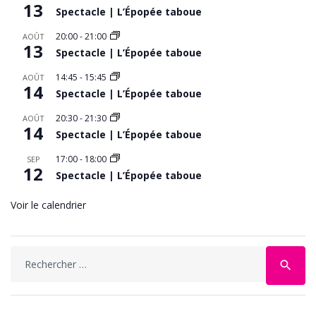
13
Spectacle | L’Épopée taboue
20:00
-
21:00
AOÛT
13
Spectacle | L’Épopée taboue
14:45
-
15:45
AOÛT
14
Spectacle | L’Épopée taboue
20:30
-
21:30
AOÛT
14
Spectacle | L’Épopée taboue
17:00
-
18:00
SEP
12
Spectacle | L’Épopée taboue
Voir le calendrier
Search
search
for: