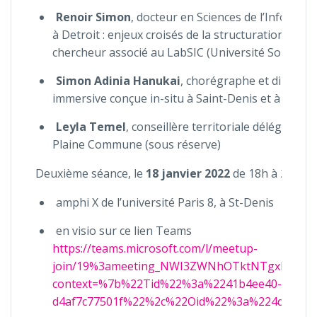
Renoir Simon
, docteur en Sciences de l’Informat
à Detroit : enjeux croisés de la structuration des 
chercheur associé au LabSIC (Université Sorbonn
Simon Adinia Hanukai
, chorégraphe et directeu
immersive conçue in-situ à Saint-Denis et à Oakla
Leyla Temel
, conseillère territoriale déléguée à
Plaine Commune (sous réserve)
Deuxième séance, le
18 janvier 2022
de 18h à 20h
amphi X de l’université Paris 8, à St-Denis
en visio sur ce lien Teams
https://teams.microsoft.com/l/meetup-
join/19%3ameeting_NWI3ZWNhOTktNTgxMS00
context=%7b%22Tid%22%3a%2241b4ee40-6925-47
d4af7c77501f%22%2c%22Oid%22%3a%224d3fae2f