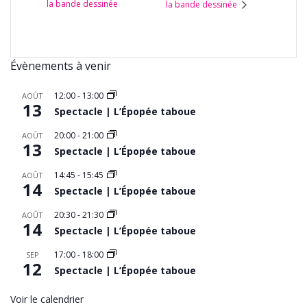
la bande dessinée
la bande dessinée
Évènements à venir
12:00
-
13:00
AOÛT
13
Spectacle | L’Épopée taboue
20:00
-
21:00
AOÛT
13
Spectacle | L’Épopée taboue
14:45
-
15:45
AOÛT
14
Spectacle | L’Épopée taboue
20:30
-
21:30
AOÛT
14
Spectacle | L’Épopée taboue
17:00
-
18:00
SEP
12
Spectacle | L’Épopée taboue
Voir le calendrier