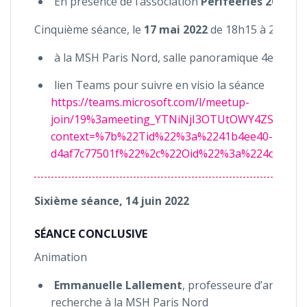
En présence de l’association
Périféeries 2028
Cinquième séance, le
17 mai 2022
de 18h15 à 20h
à la MSH Paris Nord, salle panoramique 4e étage,
lien Teams pour suivre en visio la séance
https://teams.microsoft.com/l/meetup-
join/19%3ameeting_YTNiNjI3OTUtOWY4ZS00NG
context=%7b%22Tid%22%3a%2241b4ee40-6925-47
d4af7c77501f%22%2c%22Oid%22%3a%224d3fae2f
Sixième séance, 14 juin 2022
SÉANCE CONCLUSIVE
Animation
Emmanuelle Lallement
, professeure d’anthropo
recherche à la MSH Paris Nord