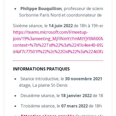
Philippe Bouquillion
, professeur de sciences de 
Sorbonne Paris Nord et coordonnateur de recher
Sixième séance, le
14 juin 2022
de 18h à 19h en visio
https://teams.microsoft.com/l/meetup-
join/19%3ameeting_MjFlNmYzYmMtYjY0Mi00MmI5
context=%7b%22Tid%22%3a%2241b4ee40-6925-47cb
d4af7c77501f%22%2c%22Oid%22%3a%224d3fae2f-cf
INFORMATIONS PRATIQUES
Séance introductive, le
30 novembre 2021
de 18h
étage, La plaine St-Denis
Deuxième séance, le
18 janvier 2022
de 18h à 20h
Troisième séance, le
07 mars 2022
de 18h à 20h 