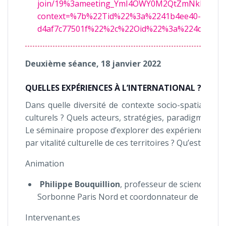
join/19%3ameeting_YmI4OWY0M2QtZmNkMi00Yz
context=%7b%22Tid%22%3a%2241b4ee40-6925-47
d4af7c77501f%22%2c%22Oid%22%3a%224d3fae2f
Deuxième séance, 18 janvier 2022
QUELLES EXPÉRIENCES À L’INTERNATIONAL ?
Dans quelle diversité de contexte socio-spatial nai
culturels ? Quels acteurs, stratégies, paradigmes da
Le séminaire propose d’explorer des expériences à l’
par vitalité culturelle de ces territoires ? Qu’est-ce 
Animation
Philippe Bouquillion
, professeur de sciences de 
Sorbonne Paris Nord et coordonnateur de recher
Intervenant.es