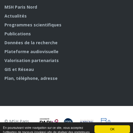
MSH Paris Nord
Actualités
Programmes scientifiques
Publications
Données de la recherche
Plateforme audiovisuelle
Valorisation partenariats
GIS et Réseau
Plan, téléphone, adresse
© MSH Paris
Nord
En poursuivant votre navigation sur ce site, vous acceptez
OK
l'utilisation de traceurs (cookies) afin de réaliser des statistiques