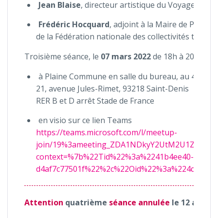
Jean Blaise
, directeur artistique du Voyage à Na
Frédéric Hocquard
, adjoint à la Maire de Paris 
de la Fédération nationale des collectivités territo
Troisième séance, le
07 mars 2022
de 18h à 20h
e
à Plaine Commune en salle du bureau, au 4
étag
21, avenue Jules-Rimet, 93218 Saint-Denis
RER B et D arrêt Stade de France
en visio sur ce lien Teams
https://teams.microsoft.com/l/meetup-
join/19%3ameeting_ZDA1NDkyY2UtM2U1ZS00
context=%7b%22Tid%22%3a%2241b4ee40-6925-47
d4af7c77501f%22%2c%22Oid%22%3a%224d3fae2f
Attention
quatrième
séance annulée
le 12 avril 2