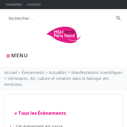
Skip
newsletter
contacts
to
content
search
Search
for:
MENU
Accueil
>
Évènements
>
Actualités
>
Manifestations scientifiques
>
Séminaires, Art, culture et création dans la fabrique des
territoires
« Tous les Évènements
Cet évènement est passé.