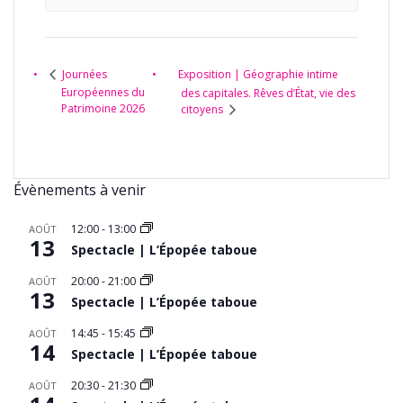
Exposition | Géographie intime
Journées
Européennes du
des capitales. Rêves d’État, vie des
Patrimoine 2026
citoyens
Évènements à venir
12:00
-
13:00
AOÛT
13
Spectacle | L’Épopée taboue
20:00
-
21:00
AOÛT
13
Spectacle | L’Épopée taboue
14:45
-
15:45
AOÛT
14
Spectacle | L’Épopée taboue
20:30
-
21:30
AOÛT