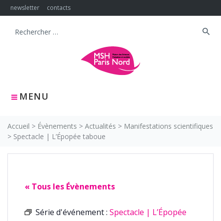
Skip
newsletter
contacts
to
content
search
Search
for:
MENU
Accueil
>
Évènements
>
Actualités
>
Manifestations scientifiques
>
Spectacle | L’Épopée taboue
« Tous les Évènements
Série d'événement :
Spectacle | L’Épopée