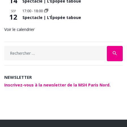
14
Spectacle | L’Épopée taboue
17:00
-
18:00
SEP
12
Spectacle | L’Épopée taboue
Voir le calendrier
Search
search
for:
NEWSLETTER
Inscrivez-vous à la newsletter de la MSH Paris Nord.