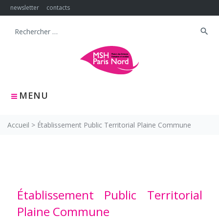
Skip
newsletter
contacts
to
content
search
Search
for:
MENU
Accueil
>
Établissement Public Territorial Plaine Commune
Établissement Public Territorial
Plaine Commune