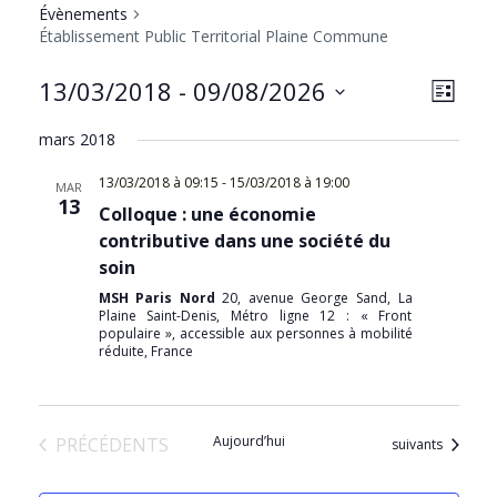
Évènements
Établissement Public Territorial Plaine Commune
NAVIG
Navig
13/03/2018
 - 
09/08/2026
LISTE
PAR
de
Sélectionnez
CONS
vues
mars 2018
une
Évèn
date.
13/03/2018 à 09:15
-
15/03/2018 à 19:00
MAR
13
Colloque : une économie
contributive dans une société du
soin
MSH Paris Nord
20, avenue George Sand, La
Plaine Saint-Denis, Métro ligne 12 : « Front
populaire », accessible aux personnes à mobilité
réduite, France
ÉVÈNEMENTS
Aujourd’hui
PRÉCÉDENTS
Évènements
suivants