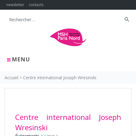
Skip
newsletter
contacts
to
content
search
Search
for:
MENU
Accueil
>
Centre international Joseph Wresinski
Centre international Joseph
Wresinski
Évènements
Lieux