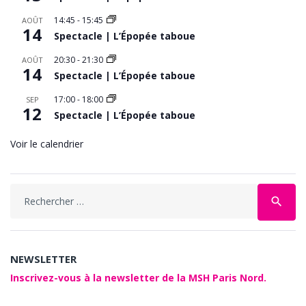
14:45
-
15:45
AOÛT
14
Spectacle | L’Épopée taboue
20:30
-
21:30
AOÛT
14
Spectacle | L’Épopée taboue
17:00
-
18:00
SEP
12
Spectacle | L’Épopée taboue
Voir le calendrier
Search
search
for:
NEWSLETTER
Inscrivez-vous à la newsletter de la MSH Paris Nord.