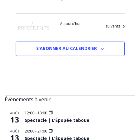
Aujourd’hui
Évènements
suivants
ÉVÈNEMENTS
PRÉCÉDENTS
S’ABONNER AU CALENDRIER
Évènements à venir
12:00
-
13:00
AOÛT
13
Spectacle | L’Épopée taboue
20:00
-
21:00
AOÛT
13
Spectacle | L’Épopée taboue