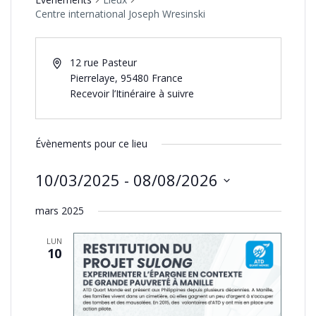
Centre international Joseph Wresinski
12 rue Pasteur
Pierrelaye
,
95480
France
Recevoir l’Itinéraire à suivre
Évènements pour ce lieu
10/03/2025
 - 
08/08/2026
Sélectionnez
mars 2025
une
date.
LUN
10