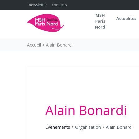
Skip
newsletter
contacts
to
MSH
content
Actualités
Paris
Nord
Accueil
>
Alain Bonardi
Alain Bonardi
Évènements
Organisation
Alain Bonardi