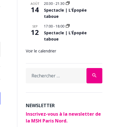
20:30
-
21:30
AOÛT
14
Spectacle | L’Épopée
taboue
17:00
-
18:00
SEP
12
Spectacle | L’Épopée
taboue
Voir le calendrier
Search
search
for:
NEWSLETTER
Inscrivez-vous à la newsletter de
la MSH Paris Nord.