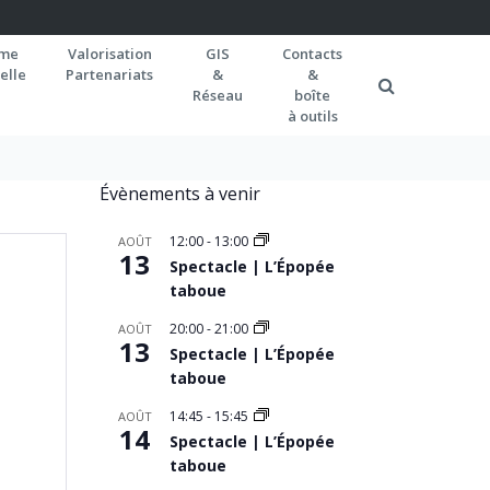
rme
Valorisation
GIS
Contacts
elle
Partenariats
&
&
Réseau
boîte
à outils
Évènements à venir
12:00
-
13:00
AOÛT
13
Spectacle | L’Épopée
taboue
20:00
-
21:00
AOÛT
13
Spectacle | L’Épopée
taboue
14:45
-
15:45
AOÛT
14
Spectacle | L’Épopée
taboue