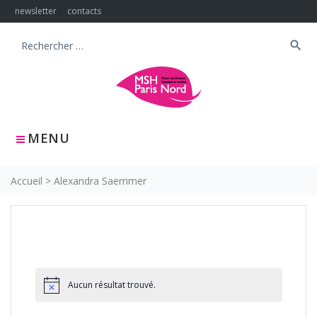
Skip
newsletter
contacts
to
content
search
Search
for:
MENU
Accueil
>
Alexandra Saemmer
Aucun résultat trouvé.