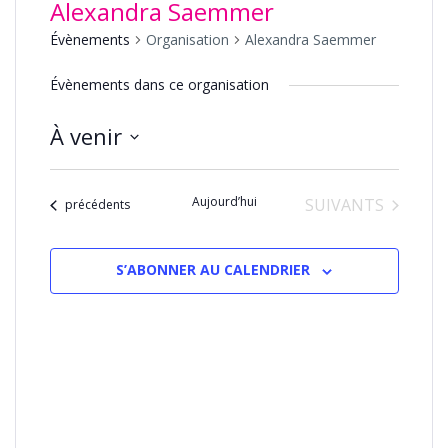
Alexandra Saemmer
Évènements
Organisation
Alexandra Saemmer
Évènements dans ce organisation
À venir
Sélectionnez
une
Aujourd’hui
ÉVÈNEMENTS
SUIVANTS
date.
Évènements
précédents
S’ABONNER AU CALENDRIER