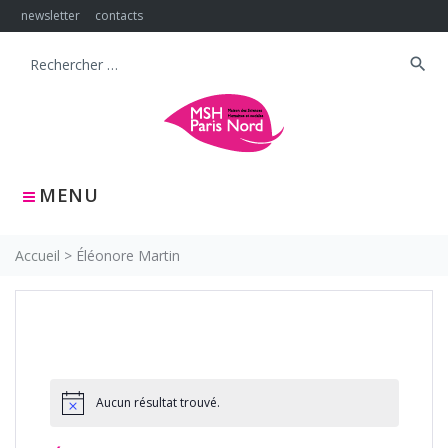
Skip
newsletter
contacts
to
content
search
Search
for:
MENU
Accueil
>
Éléonore Martin
Aucun résultat trouvé.