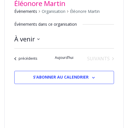
Éléonore Martin
Évènements
Organisation
Éléonore Martin
Évènements dans ce organisation
À venir
Sélectionnez
une
Aujourd’hui
ÉVÈNEMENTS
SUIVANTS
date.
Évènements
précédents
S’ABONNER AU CALENDRIER