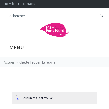
Skip
newsletter
contacts
to
content
search
Search
for:
MENU
Accueil
>
Juliette Froger-Lefebvre
Aucun résultat trouvé.