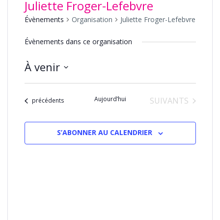
Juliette Froger-Lefebvre
Évènements
Organisation
Juliette Froger-Lefebvre
Évènements dans ce organisation
À venir
Sélectionnez
une
Aujourd’hui
ÉVÈNEMENTS
SUIVANTS
date.
Évènements
précédents
S’ABONNER AU CALENDRIER