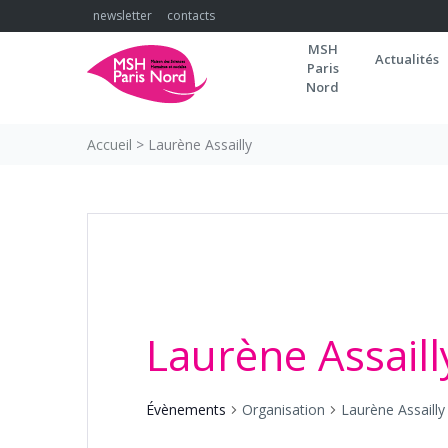
Skip
newsletter
contacts
to
MSH
content
Actualités
Paris
Nord
Accueil
>
Laurène Assailly
Laurène Assaill
Évènements
Organisation
Laurène Assailly