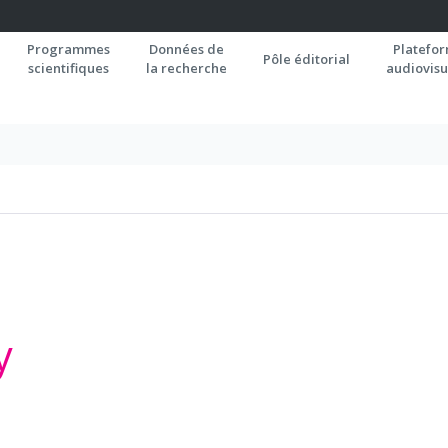
Programmes
Données de
Platefo
Pôle éditorial
scientifiques
la recherche
audiovisu
y