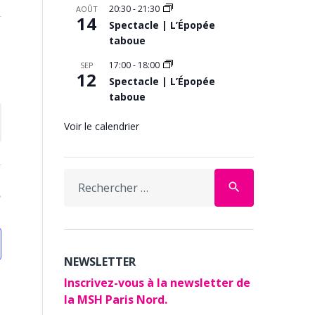
20:30
-
21:30
AOÛT
14
Spectacle | L’Épopée
taboue
17:00
-
18:00
SEP
12
Spectacle | L’Épopée
taboue
Voir le calendrier
Search
search
for:
NEWSLETTER
Inscrivez-vous à la newsletter de
la MSH Paris Nord.