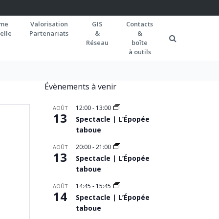
rme
Valorisation
GIS
Contacts
elle
Partenariats
&
&
Réseau
boîte
à outils
Évènements à venir
12:00
-
13:00
AOÛT
13
Spectacle | L’Épopée
taboue
20:00
-
21:00
AOÛT
13
Spectacle | L’Épopée
taboue
14:45
-
15:45
AOÛT
14
Spectacle | L’Épopée
taboue