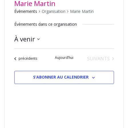
Marie Martin
Évènements
Organisation
Marie Martin
Évènements dans ce organisation
À venir
Sélectionnez
une
Aujourd’hui
ÉVÈNEMENTS
SUIVANTS
date.
Évènements
précédents
S’ABONNER AU CALENDRIER