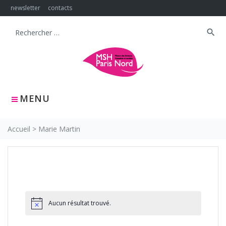
Skip
newsletter
contacts
to
content
search
Search
for:
MENU
Accueil
>
Marie Martin
Aucun résultat trouvé.