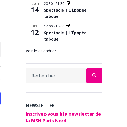
20:30
-
21:30
AOÛT
14
Spectacle | L’Épopée
taboue
17:00
-
18:00
SEP
12
Spectacle | L’Épopée
taboue
Voir le calendrier
Search
search
for:
NEWSLETTER
Inscrivez-vous à la newsletter de
la MSH Paris Nord.