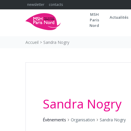
Skip
newsletter
contacts
to
MSH
content
Actualités
Paris
Nord
Accueil
>
Sandra Nogry
Sandra Nogry
Évènements
Organisation
Sandra Nogry