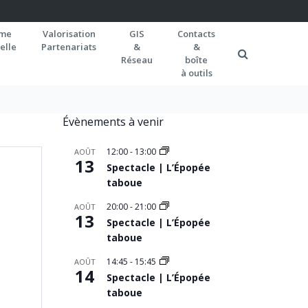
rme
Valorisation
GIS
Contacts
elle
Partenariats
&
&
Réseau
boîte
à outils
Évènements à venir
12:00
-
13:00
AOÛT
13
Spectacle | L’Épopée
taboue
20:00
-
21:00
AOÛT
13
Spectacle | L’Épopée
taboue
14:45
-
15:45
AOÛT
14
Spectacle | L’Épopée
taboue