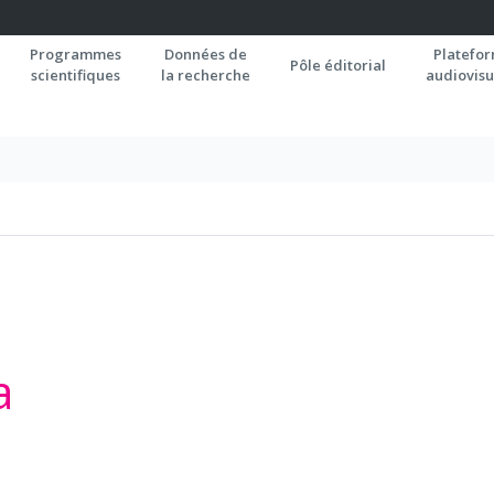
Programmes
Données de
Platefo
Pôle éditorial
scientifiques
la recherche
audiovisu
a