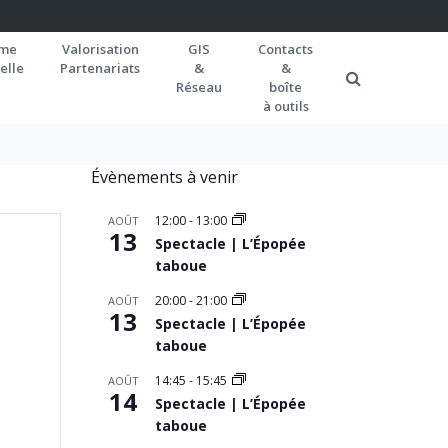
rme
Valorisation
GIS
Contacts
elle
Partenariats
&
&
Réseau
boîte
à outils
Évènements à venir
12:00
-
13:00
AOÛT
13
Spectacle | L’Épopée
taboue
20:00
-
21:00
AOÛT
13
Spectacle | L’Épopée
taboue
14:45
-
15:45
AOÛT
14
Spectacle | L’Épopée
taboue