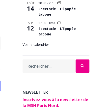
20:30
-
21:30
AOÛT
14
Spectacle | L’Épopée
taboue
17:00
-
18:00
SEP
12
Spectacle | L’Épopée
taboue
Voir le calendrier
Search
search
for:
NEWSLETTER
Inscrivez-vous à la newsletter de
la MSH Paris Nord.