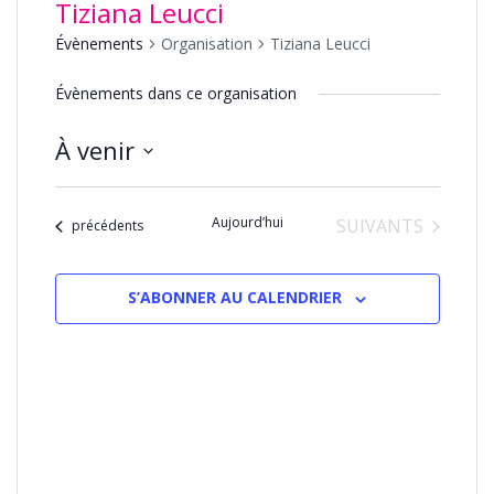
Tiziana Leucci
Évènements
Organisation
Tiziana Leucci
Évènements dans ce organisation
À venir
Sélectionnez
une
Aujourd’hui
ÉVÈNEMENTS
SUIVANTS
date.
Évènements
précédents
S’ABONNER AU CALENDRIER