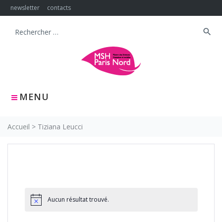
Skip
newsletter
contacts
to
content
search
Search
for:
MENU
Accueil
>
Tiziana Leucci
Aucun résultat trouvé.