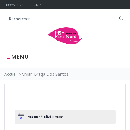
Skip
newsletter
contacts
to
content
search
Search
for:
MENU
Accueil
>
Vivian Braga Dos Santos
Aucun résultat trouvé.