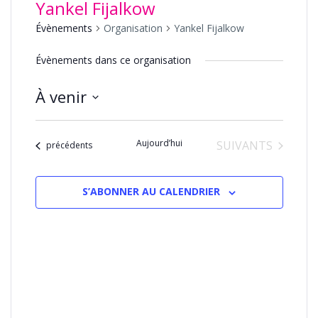
Yankel Fijalkow
Évènements
Organisation
Yankel Fijalkow
Évènements dans ce organisation
À venir
Sélectionnez
une
Aujourd’hui
ÉVÈNEMENTS
SUIVANTS
date.
Évènements
précédents
S’ABONNER AU CALENDRIER