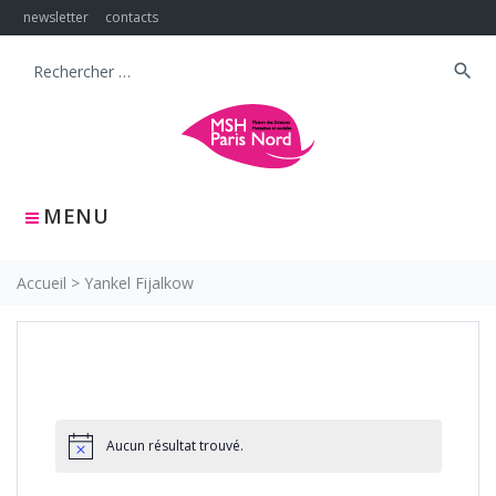
Skip
newsletter
contacts
to
content
search
Search
for:
MENU
Accueil
>
Yankel Fijalkow
Aucun résultat trouvé.