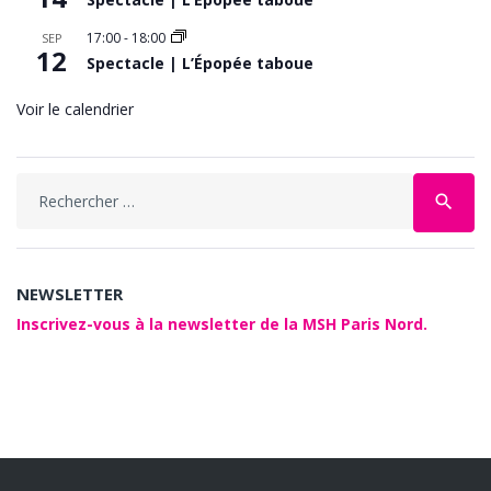
17:00
-
18:00
SEP
12
Spectacle | L’Épopée taboue
Voir le calendrier
Search
search
for:
NEWSLETTER
Inscrivez-vous à la newsletter de la MSH Paris Nord.