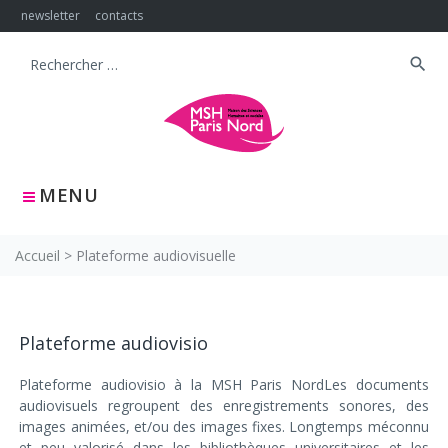
Skip
newsletter
contacts
to
content
search
Search
for:
MENU
Accueil
>
Plateforme audiovisuelle
Plateforme
Plateforme audiovisio
audiovisuelle
Plateforme audiovisio à la MSH Paris NordLes documents
audiovisuels regroupent des enregistrements sonores, des
images animées, et/ou des images fixes. Longtemps méconnu
et peu valorisé dans les bibliothèques universitaires et les