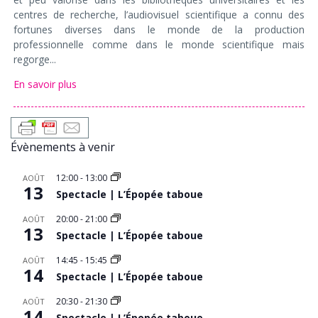
centres de recherche, l’audiovisuel scientifique a connu des
fortunes diverses dans le monde de la production
professionnelle comme dans le monde scientifique mais
regorge...
En savoir plus
Évènements à venir
12:00
-
13:00
AOÛT
13
Spectacle | L’Épopée taboue
20:00
-
21:00
AOÛT
13
Spectacle | L’Épopée taboue
14:45
-
15:45
AOÛT
14
Spectacle | L’Épopée taboue
20:30
-
21:30
AOÛT
14
Spectacle | L’Épopée taboue