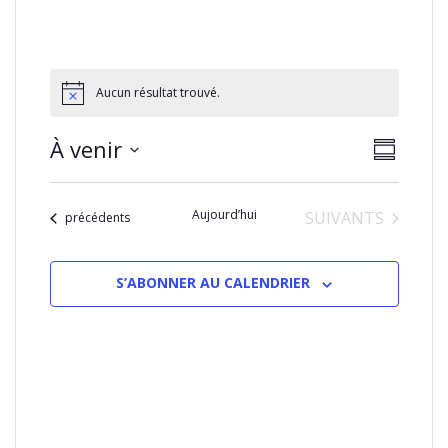
Aucun résultat trouvé.
NAVIGA
Naviga
À venir
RÉSUMÉ
PAR
de
Sélectionnez
CONSU
vues
la
Évènem
Aujourd’hui
ÉVÈNEMENTS
SUIVANTS
date
Évènements
précédents
S’ABONNER AU CALENDRIER