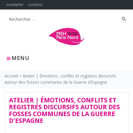
Skip
newsletter
contacts
to
content
search
Search
for:
MENU
Accueil
>
Atelier | Émotions, conflits et registres discursifs
autour des fosses communes de la Guerre d’Espagne
ATELIER | ÉMOTIONS, CONFLITS ET
REGISTRES DISCURSIFS AUTOUR DES
FOSSES COMMUNES DE LA GUERRE
D'ESPAGNE