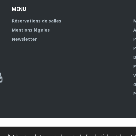
MENU
Réservations de salles
M
Mentions légales
A
Newsletter
P
P
D
P
ky
al
V
G
outube
P