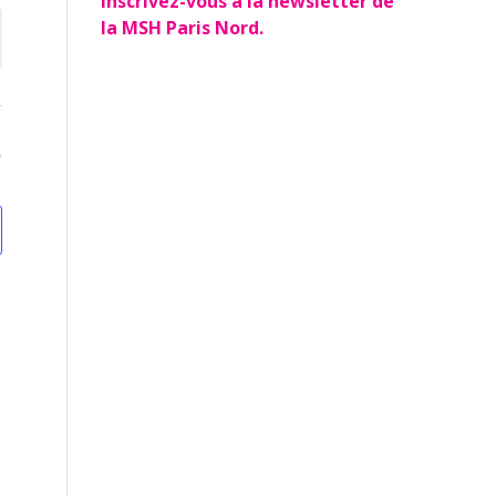
Inscrivez-vous à la newsletter de
ues
NSULTATIONS
la MSH Paris Nord.
vènement