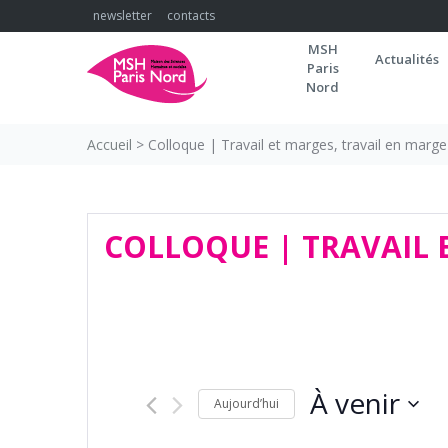
Skip
newsletter
contacts
to
MSH
content
Actualités
Paris
Nord
Accueil
>
Colloque | Travail et marges, travail en marge
COLLOQUE | TRAVAIL 
À venir
Aujourd’hui
Sélectionnez