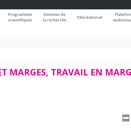
Programmes
Données de
Platefo
Pôle éditorial
scientifiques
la recherche
audiovisu
ET MARGES, TRAVAIL EN MAR
NA
N
RÉ
d
PA