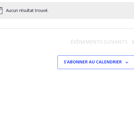
v
CO
É
Aucun résultat trouvé.
ÉVÈNEMENTS
SUIVANTS
S’ABONNER AU CALENDRIER