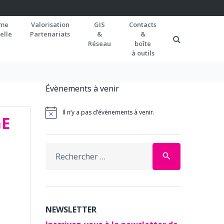
rme
Valorisation
GIS
Contacts
elle
Partenariats
&
&
Réseau
boîte
à outils
Évènements à venir
Il n’y a pas d’évènements à venir.
GE
Search
search
for:
VIGATION
avigation
SUMÉ
NEWSLETTER
e
R