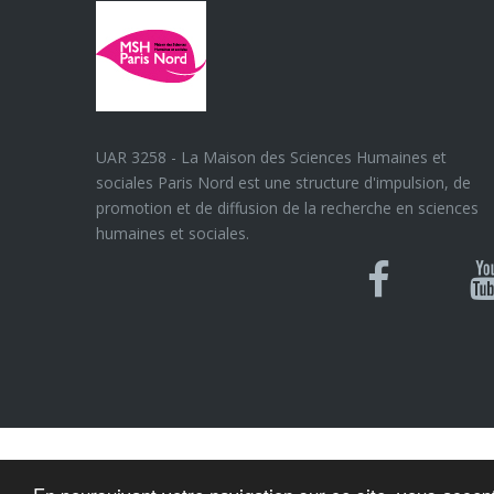
UAR 3258 - La Maison des Sciences Humaines et
sociales Paris Nord est une structure d'impulsion, de
promotion et de diffusion de la recherche en sciences
humaines et sociales.
Blues
Can
Facebook
Y
U
© MSH Paris Nord