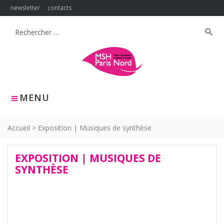
Skip
newsletter
contacts
to
content
search
Search
for:
MENU
Accueil
>
Exposition | Musiques de synthèse
EXPOSITION | MUSIQUES DE
SYNTHÈSE