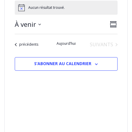
Aucun résultat trouvé.
NAVIGA
Naviga
À venir
RÉSUMÉ
PAR
de
Sélectionnez
CONSU
vues
la
Évènem
Aujourd’hui
ÉVÈNEMENTS
SUIVANTS
date
Évènements
précédents
S’ABONNER AU CALENDRIER