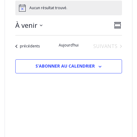
Aucun résultat trouvé.
NAVIGA
Naviga
À venir
RÉSUMÉ
PAR
de
Sélectionnez
CONSU
vues
la
Évènem
Aujourd’hui
ÉVÈNEMENTS
SUIVANTS
date
Évènements
précédents
S’ABONNER AU CALENDRIER