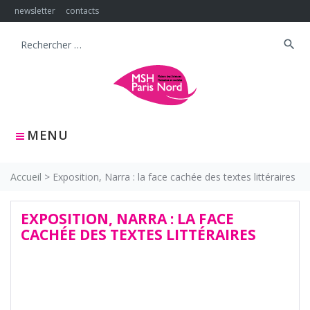
Skip
newsletter
contacts
to
content
search
Search
for:
MENU
Accueil
>
Exposition, Narra : la face cachée des textes littéraires
EXPOSITION, NARRA : LA FACE
CACHÉE DES TEXTES LITTÉRAIRES