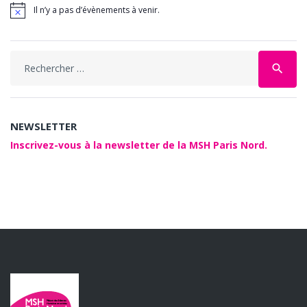
Il n’y a pas d’évènements à venir.
Search
search
for:
NEWSLETTER
Inscrivez-vous à la newsletter de la MSH Paris Nord.