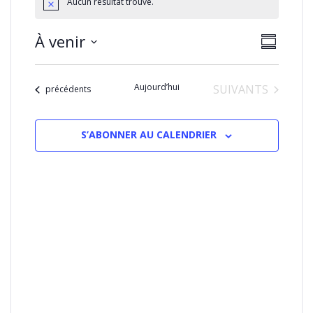
Aucun résultat trouvé.
NAVIGA
Naviga
À venir
RÉSUMÉ
PAR
de
Sélectionnez
CONSU
vues
la
Évènem
Aujourd’hui
ÉVÈNEMENTS
SUIVANTS
date
Évènements
précédents
S’ABONNER AU CALENDRIER