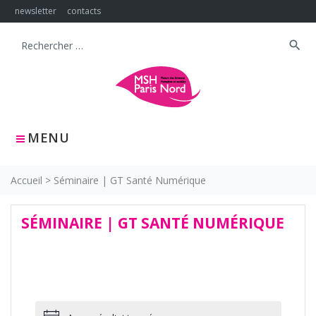
Skip
newsletter
contacts
to
content
search
Search
for:
MENU
Accueil
>
Séminaire | GT Santé Numérique
SÉMINAIRE | GT SANTÉ NUMÉRIQUE