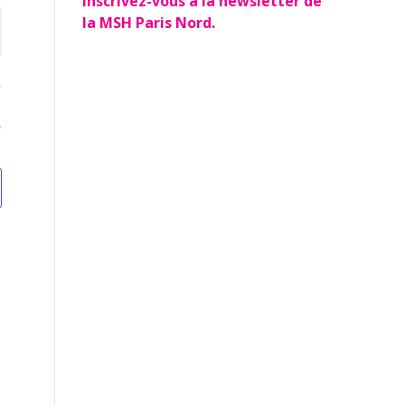
Inscrivez-vous à la newsletter de
ues
NSULTATIONS
la MSH Paris Nord.
vènement