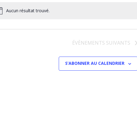
v
CO
É
Aucun résultat trouvé.
ÉVÈNEMENTS
SUIVANTS
S’ABONNER AU CALENDRIER