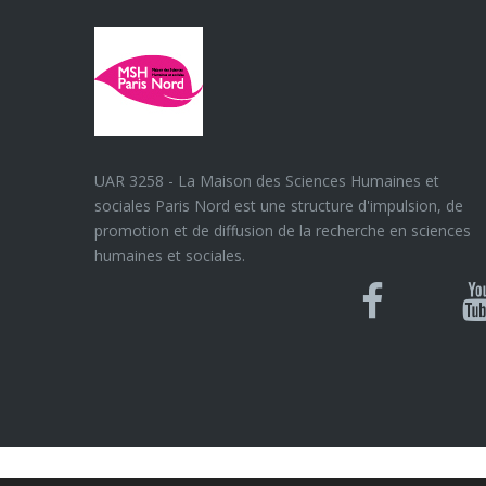
UAR 3258 - La Maison des Sciences Humaines et
sociales Paris Nord est une structure d'impulsion, de
promotion et de diffusion de la recherche en sciences
humaines et sociales.
Blues
Can
Facebook
Y
U