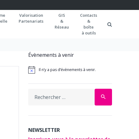
rme
Valorisation
GIS
Contacts
elle
Partenariats
&
&
Réseau
boîte
à outils
Évènements à venir
Il n’y a pas d’évènements à venir.
Search
search
for:
VIGATION
avigation
SUMÉ
NEWSLETTER
e
R