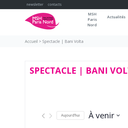
Skip
newsletter
contacts
to
MSH
content
Actualités
Paris
Nord
Accueil
>
Spectacle | Bani Volta
SPECTACLE | BANI VO
À venir
Aujourd’hui
Sélectionnez