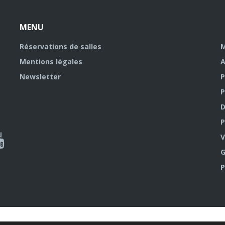
MENU
Réservations de salles
M
Mentions légales
A
Newsletter
P
P
D
P
ky
al
V
G
outube
P