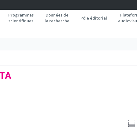
Programmes
Données de
Platefo
Pôle éditorial
scientifiques
la recherche
audiovisu
LTA
NA
N
RÉ
d
PA