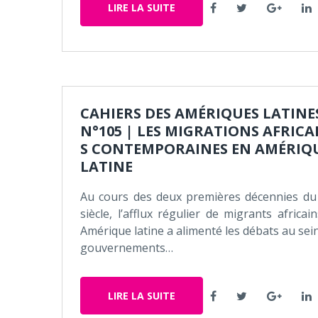
F
T
G
L
LIRE LA SUITE
a
w
o
i
c
i
o
n
e
t
g
k
b
t
l
e
o
e
e
d
o
r
+
I
CAHIERS DES AMÉRIQUES LATINE
k
n
N°105 | LES MIGRATIONS AFRICA
S CONTEMPORAINES EN AMÉRIQ
LATINE
Au cours des deux premières décennies du
siècle, l’afflux régulier de migrants africai
Amérique latine a alimenté les débats au sei
gouvernements…
F
T
G
L
LIRE LA SUITE
a
w
o
i