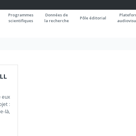
Programmes
Données de
Platefo
Pôle éditorial
scientifiques
la recherche
audiovisu
ILL
e eux
jet :
-là,