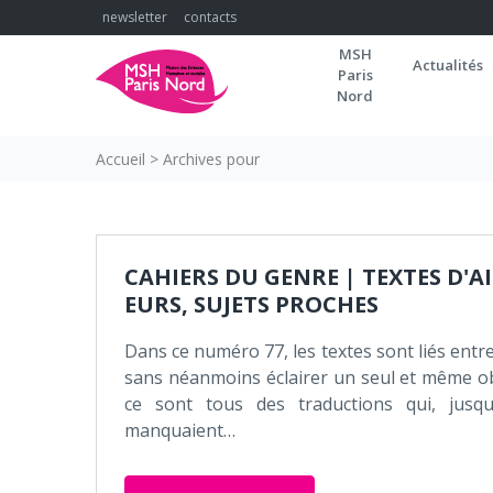
Skip
newsletter
contacts
to
MSH
content
Actualités
Paris
Nord
Accueil
>
Archives pour
Jour :
CAHIERS DU GENRE | TEXTES D'A
EURS, SUJETS PROCHES
Dans ce numéro 77, les textes sont liés entr
sans néanmoins éclairer un seul et même ob
ce sont tous des traductions qui, jusque
manquaient…