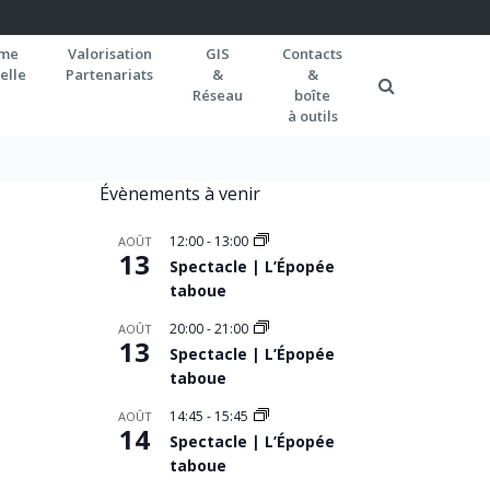
rme
Valorisation
GIS
Contacts
elle
Partenariats
&
&
Réseau
boîte
à outils
Évènements à venir
12:00
-
13:00
AOÛT
13
Spectacle | L’Épopée
taboue
20:00
-
21:00
AOÛT
13
Spectacle | L’Épopée
taboue
14:45
-
15:45
AOÛT
14
Spectacle | L’Épopée
taboue