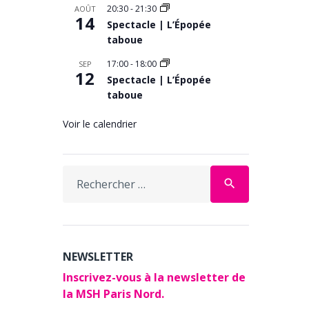
20:30
-
21:30
AOÛT
14
Spectacle | L’Épopée
taboue
17:00
-
18:00
SEP
12
Spectacle | L’Épopée
taboue
Voir le calendrier
Search
search
for:
NEWSLETTER
Inscrivez-vous à la newsletter de
la MSH Paris Nord.