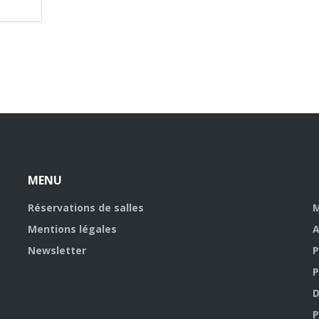
n
t
e
r
e
s
t
MENU
Réservations de salles
M
Mentions légales
A
Newsletter
P
P
D
P