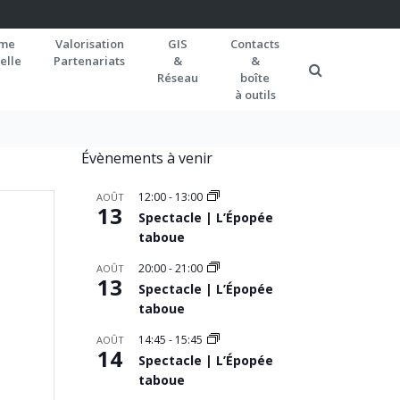
rme
Valorisation
GIS
Contacts
elle
Partenariats
&
&
Réseau
boîte
à outils
Évènements à venir
12:00
-
13:00
AOÛT
13
Spectacle | L’Épopée
taboue
20:00
-
21:00
AOÛT
13
Spectacle | L’Épopée
taboue
14:45
-
15:45
AOÛT
14
Spectacle | L’Épopée
taboue