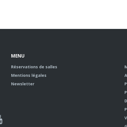
MENU
Réservations de salles
M
Mentions légales
A
Newsletter
P
P
D
P
ky
al
V
G