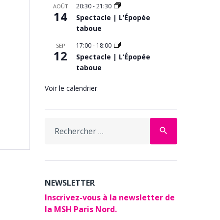
20:30
-
21:30
AOÛT
14
Spectacle | L’Épopée
taboue
17:00
-
18:00
SEP
12
Spectacle | L’Épopée
taboue
Voir le calendrier
Search
search
for:
NEWSLETTER
Inscrivez-vous à la newsletter de
la MSH Paris Nord.