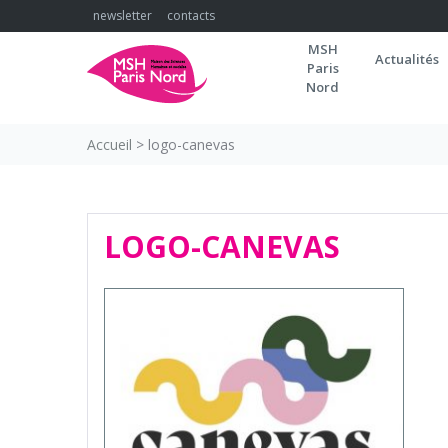
Skip
newsletter
contacts
to
MSH
content
Actualités
Paris
Nord
Accueil
>
logo-canevas
LOGO-CANEVAS